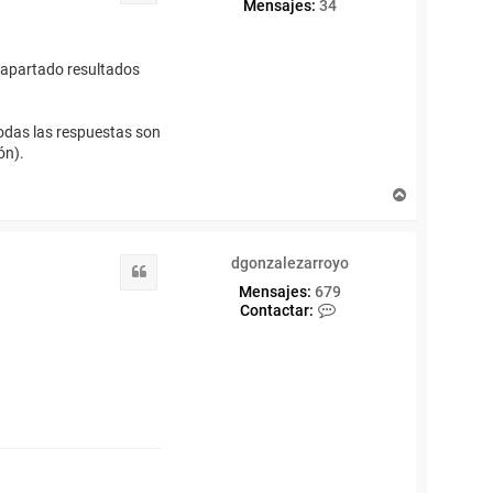
Mensajes:
34
l apartado resultados
todas las respuestas son
ón).
A
r
r
i
dgonzalezarroyo
b
Citar
a
Mensajes:
679
C
Contactar:
o
n
t
a
c
t
a
r
d
g