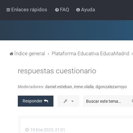
Enlaces rápidos
FAQ
Ayuda
Índice general
Plataforma Educativa EducaMadrid
respuestas cuestionario
Moderadores:
daniel.esteban
,
irene.olalla
,
dgonzalezarroyo
Responder
19 Ene 2023, 21:01