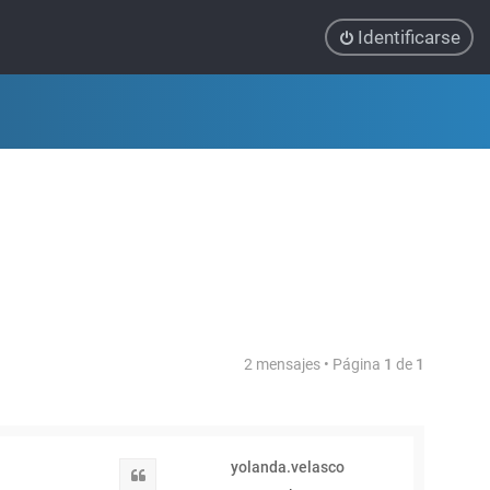
Identificarse
2 mensajes • Página
1
de
1
yolanda.velasco
Citar