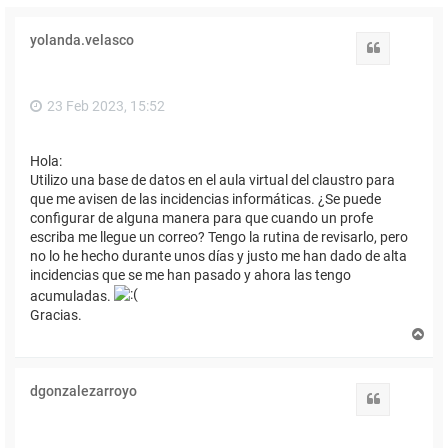
yolanda.velasco
Citar
23 Feb 2023, 15:52
Hola:
Utilizo una base de datos en el aula virtual del claustro para
que me avisen de las incidencias informáticas. ¿Se puede
configurar de alguna manera para que cuando un profe
escriba me llegue un correo? Tengo la rutina de revisarlo, pero
no lo he hecho durante unos días y justo me han dado de alta
incidencias que se me han pasado y ahora las tengo
acumuladas.
Gracias.
A
r
r
i
dgonzalezarroyo
b
Citar
a