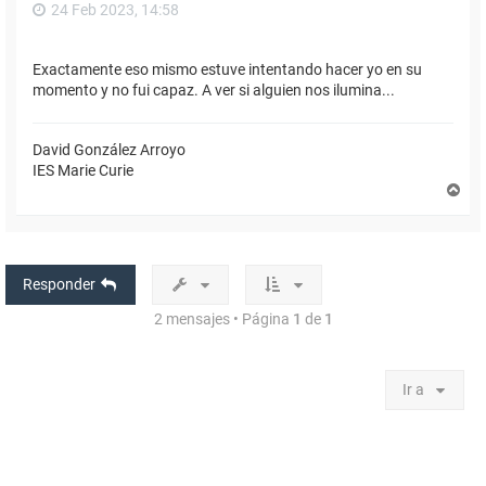
24 Feb 2023, 14:58
Exactamente eso mismo estuve intentando hacer yo en su
momento y no fui capaz. A ver si alguien nos ilumina...
David González Arroyo
IES Marie Curie
A
r
r
i
b
a
Responder
2 mensajes • Página
1
de
1
Ir a