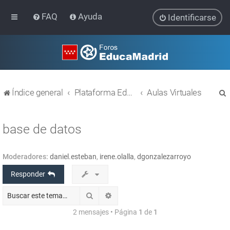
FAQ
Ayuda
Identificarse
Índice general
Plataforma Educativa EducaMadrid
Aulas Virtuales
base de datos
Moderadores:
daniel.esteban
,
irene.olalla
,
dgonzalezarroyo
r
Responder
Buscar
Búsqueda avanzada
2 mensajes • Página
1
de
1