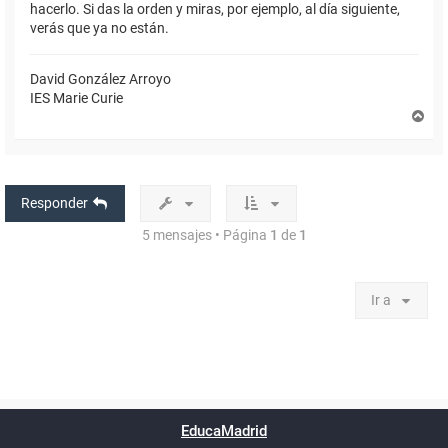
hacerlo. Si das la orden y miras, por ejemplo, al día siguiente,
verás que ya no están.
David González Arroyo
IES Marie Curie
A
r
r
i
b
a
Responder
5 mensajes • Página
1
de
1
Ir a
Powered by
phpBB
™
Índice general
Todos los horarios
Privacidad
Borrar cookies
Condiciones
Contáctanos
EducaMadrid
Traducción al español por
phpBB España
-