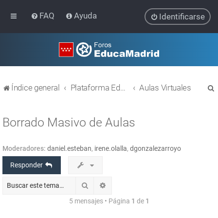
FAQ
Ayuda
Identificarse
Índice general
Plataforma Educativa EducaMadrid
Aulas Virtuales
Borrado Masivo de Aulas
Moderadores:
daniel.esteban
,
irene.olalla
,
dgonzalezarroyo
r
Responder
Buscar
Búsqueda avanzada
5 mensajes • Página
1
de
1