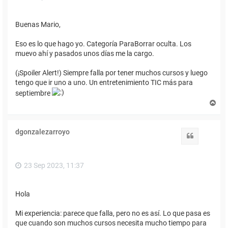
Buenas Mario,
Eso es lo que hago yo. Categoría ParaBorrar oculta. Los
muevo ahí y pasados unos días me la cargo.
(¡Spoiler Alert!) Siempre falla por tener muchos cursos y luego
tengo que ir uno a uno. Un entretenimiento TIC más para
septiembre
A
r
r
i
dgonzalezarroyo
b
Citar
a
23 Sep 2023, 11:37
Hola
Mi experiencia: parece que falla, pero no es así. Lo que pasa es
que cuando son muchos cursos necesita mucho tiempo para