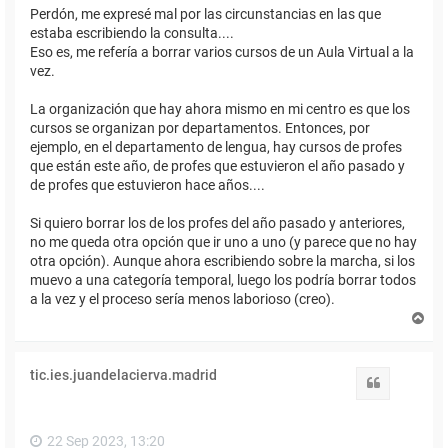
Perdón, me expresé mal por las circunstancias en las que
estaba escribiendo la consulta....
Eso es, me refería a borrar varios cursos de un Aula Virtual a la
vez.
La organización que hay ahora mismo en mi centro es que los
cursos se organizan por departamentos. Entonces, por
ejemplo, en el departamento de lengua, hay cursos de profes
que están este año, de profes que estuvieron el año pasado y
de profes que estuvieron hace años....
Si quiero borrar los de los profes del año pasado y anteriores,
no me queda otra opción que ir uno a uno (y parece que no hay
otra opción). Aunque ahora escribiendo sobre la marcha, si los
muevo a una categoría temporal, luego los podría borrar todos
a la vez y el proceso sería menos laborioso (creo).
A
r
r
i
tic.ies.juandelacierva.madrid
b
Citar
a
22 Sep 2023, 13:20