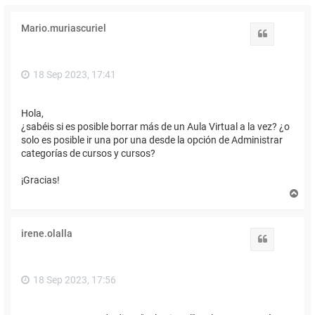
Mario.muriascuriel
Citar
18 Sep 2023, 17:41
Hola,
¿sabéis si es posible borrar más de un Aula Virtual a la vez? ¿o
solo es posible ir una por una desde la opción de Administrar
categorías de cursos y cursos?
¡Gracias!
A
r
r
i
irene.olalla
b
Citar
a
18 Sep 2023, 17:56