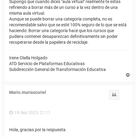
Supongo que cuando dices "aula virtual" realmente te estás
refiriendo a borrar más de un curso a la vez dentro de una
misma aula virtual.
Aunque se puede borrar una categoría completa, no es
recomendable salvo que se esté 100% seguro de lo que se está
haciendo: Borrar una categoría hace que los cursos que
pudiera contener desaparezcan definitivamente sin poder
recuperarse desde la papelera de reciclaje.
Irene Olalla Holgado
ATD Servicio de Plataformas Educativas
Subdirección General de Transformación Educativa
A
r
r
i
Mario.muriascuriel
b
Citar
a
18 Sep 2023, 21:11
Hola, gracias por la respuesta.