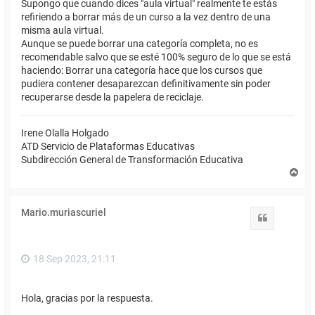
Supongo que cuando dices "aula virtual" realmente te estás
refiriendo a borrar más de un curso a la vez dentro de una
misma aula virtual.
Aunque se puede borrar una categoría completa, no es
recomendable salvo que se esté 100% seguro de lo que se está
haciendo: Borrar una categoría hace que los cursos que
pudiera contener desaparezcan definitivamente sin poder
recuperarse desde la papelera de reciclaje.
Irene Olalla Holgado
ATD Servicio de Plataformas Educativas
Subdirección General de Transformación Educativa
A
r
r
i
Mario.muriascuriel
b
Citar
a
18 Sep 2023, 21:11
Hola, gracias por la respuesta.