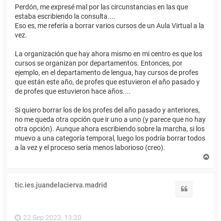
Perdón, me expresé mal por las circunstancias en las que
estaba escribiendo la consulta....
Eso es, me refería a borrar varios cursos de un Aula Virtual a la
vez.
La organización que hay ahora mismo en mi centro es que los
cursos se organizan por departamentos. Entonces, por
ejemplo, en el departamento de lengua, hay cursos de profes
que están este año, de profes que estuvieron el año pasado y
de profes que estuvieron hace años....
Si quiero borrar los de los profes del año pasado y anteriores,
no me queda otra opción que ir uno a uno (y parece que no hay
otra opción). Aunque ahora escribiendo sobre la marcha, si los
muevo a una categoría temporal, luego los podría borrar todos
a la vez y el proceso sería menos laborioso (creo).
A
r
r
i
tic.ies.juandelacierva.madrid
b
Citar
a
22 Sep 2023, 13:20