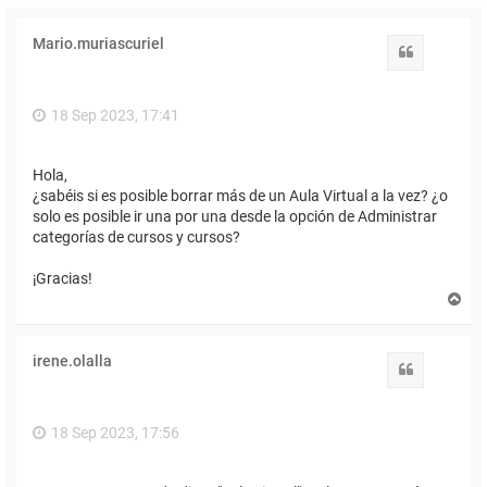
Mario.muriascuriel
Citar
18 Sep 2023, 17:41
Hola,
¿sabéis si es posible borrar más de un Aula Virtual a la vez? ¿o
solo es posible ir una por una desde la opción de Administrar
categorías de cursos y cursos?
¡Gracias!
A
r
r
i
irene.olalla
b
Citar
a
18 Sep 2023, 17:56