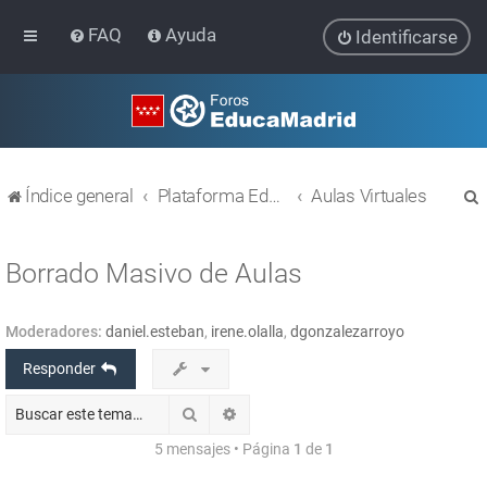
FAQ
Ayuda
Identificarse
Índice general
Plataforma Educativa EducaMadrid
Aulas Virtuales
Borrado Masivo de Aulas
Moderadores:
daniel.esteban
,
irene.olalla
,
dgonzalezarroyo
r
Responder
Buscar
Búsqueda avanzada
5 mensajes • Página
1
de
1