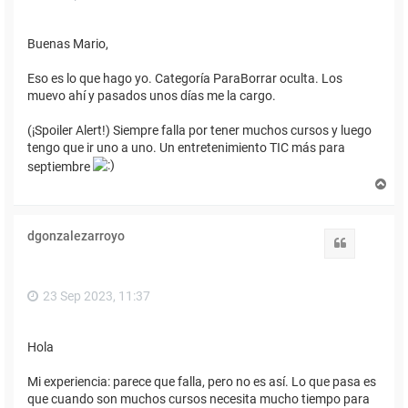
Buenas Mario,
Eso es lo que hago yo. Categoría ParaBorrar oculta. Los
muevo ahí y pasados unos días me la cargo.
(¡Spoiler Alert!) Siempre falla por tener muchos cursos y luego
tengo que ir uno a uno. Un entretenimiento TIC más para
septiembre
A
r
r
i
dgonzalezarroyo
b
Citar
a
23 Sep 2023, 11:37
Hola
Mi experiencia: parece que falla, pero no es así. Lo que pasa es
que cuando son muchos cursos necesita mucho tiempo para