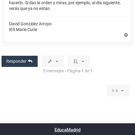
hacerlo. Si das la orden y miras, por ejemplo, al día siguiente,
verás que ya no están.
David González Arroyo
IES Marie Curie
A
r
r
i
b
a
Responder
5 mensajes • Página
1
de
1
Ir a
Powered by
phpBB
™
Índice general
Todos los horarios
Privacidad
Borrar cookies
Condiciones
Contáctanos
EducaMadrid
Traducción al español por
phpBB España
-