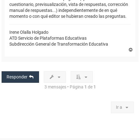
cuestionario, previsualización, vista de respuestas, corrección
manual de respuestas...) independientemente de en qué
momento o con qué editor se hubieran creado las preguntas.
Irene Olalla Holgado
ATD Servicio de Plataformas Educativas
Subdirección General de Transformación Educativa
A
r
r
i
b
a
Responder
3 mensajes • Página
1
de
1
Ir a