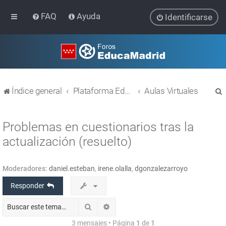
FAQ
Ayuda
Identificarse
Índice general
Plataforma Educativa EducaMadrid
Aulas Virtuales
Problemas en cuestionarios tras la
actualización (resuelto)
r
Moderadores:
daniel.esteban
,
irene.olalla
,
dgonzalezarroyo
Responder
Buscar
Búsqueda avanzada
3 mensajes • Página
1
de
1