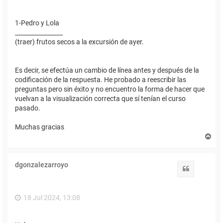
1-Pedro y Lola
________________
(traer) frutos secos a la excursión de ayer.
Es decir, se efectúa un cambio de línea antes y después de la
codificación de la respuesta. He probado a reescribir las
preguntas pero sin éxito y no encuentro la forma de hacer que
vuelvan a la visualización correcta que sí tenían el curso
pasado.
Muchas gracias
A
r
r
i
dgonzalezarroyo
b
Citar
a
18 Jul 2024, 13:08