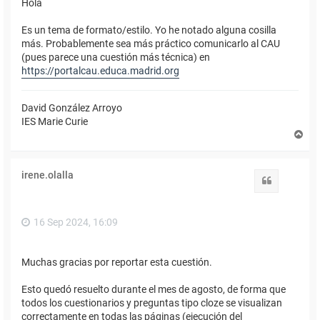
Hola
Es un tema de formato/estilo. Yo he notado alguna cosilla
más. Probablemente sea más práctico comunicarlo al CAU
(pues parece una cuestión más técnica) en
https://portalcau.educa.madrid.org
David González Arroyo
IES Marie Curie
A
r
r
i
irene.olalla
b
Citar
a
16 Sep 2024, 16:09
Muchas gracias por reportar esta cuestión.
Esto quedó resuelto durante el mes de agosto, de forma que
todos los cuestionarios y preguntas tipo cloze se visualizan
correctamente en todas las páginas (ejecución del