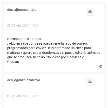
des_ajimenezmata
Citar
15 Abr 2021, 19:24
Buenas tardes a todos.
¿Alguien sabe dónde se puede ver el listado de correos
programados para envío? He programado un envío para
mañana y quiero saber dónde está y si puedo editarlo antes de
que se produzca su envío. No lo veo por ningún sitio.
Gracias
A
r
r
i
des_dgonzalezarroyo
b
Citar
a
16 Abr 2021, 13:16