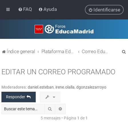
FAQ
Ayuda
Identificarse
Índice general
Plataforma Educativa EducaMadrid
Correo EducaMadrid
EDITAR UN CORREO PROGRAMADO
Moderadores:
daniel.esteban
,
irene.olalla
,
dgonzalezarroyo
r
Responder
Buscar
Búsqueda avanzada
5 mensajes • Página
1
de
1