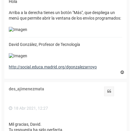
Hola
Arriba a la derecha tienes un botón "Más", que despliega un
menú que permite abrir la ventana de los envíos programados:
David González, Profesor de Tecnología
http://social.educa.madrid.org/dgonzalezarroyo
A
r
r
i
des_ajimenezmata
b
Citar
a
18 Abr 2021, 12:27
Mil gracias, David.
Tu respuesta ha sido perfecta.