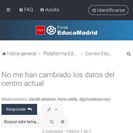
FAQ
Ayuda
Identificarse
Índice general
Plataforma Educativa EducaMadrid
Correo EducaMadrid
No me han cambiado los datos del
centro actual
r
Moderadores:
daniel.esteban
,
irene.olalla
,
dgonzalezarroyo
Responder
Buscar
Búsqueda avanzada
2 mensajes • Página
1
de
1