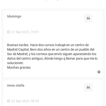
ldomingo
Citar
21 Sep 2022, 19:51
Buenas tardes. Hace dos cursos trabajé en un centro de
Madrid Capital, llevo dos años en un centro de un pueblo del
Sur de Madrid, y los correos que envío siguen apareciendo los
datos del centro antiguo, dónde tengo q llamar para que me lo
solucionen.
Muchas gracias
A
r
r
i
irene.olalla
b
Citar
a
22 Sep 2022, 08:55