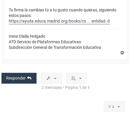
Tu firma la cambias tú a tu gusto cuando quieras, siguiendo
estos pasos:
https://ayuda.educa.madrid.org/books/co ... entidad.-0
Irene Olalla Holgado
ATD Servicio de Plataformas Educativas
Subdirección General de Transformación Educativa
A
r
r
i
b
a
Responder
2 mensajes • Página
1
de
1
Ir a