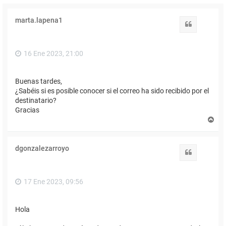
marta.lapena1
Citar
16 Ene 2023, 21:00
Buenas tardes,
¿Sabéis si es posible conocer si el correo ha sido recibido por el
destinatario?
Gracias
A
r
r
i
dgonzalezarroyo
b
Citar
a
17 Ene 2023, 09:56
Hola