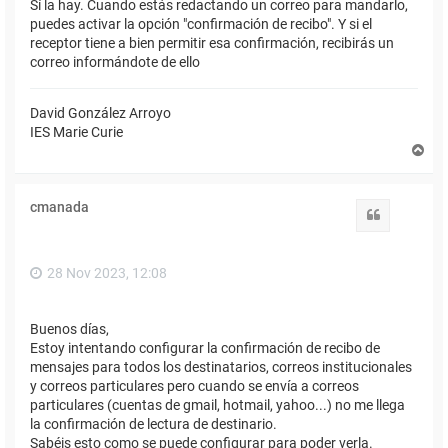
Sí la hay. Cuando estás redactando un correo para mandarlo,
puedes activar la opción "confirmación de recibo". Y si el
receptor tiene a bien permitir esa confirmación, recibirás un
correo informándote de ello
David González Arroyo
IES Marie Curie
A
r
r
i
cmanada
b
Citar
a
28 Nov 2023, 12:08
Buenos días,
Estoy intentando configurar la confirmación de recibo de
mensajes para todos los destinatarios, correos institucionales
y correos particulares pero cuando se envía a correos
particulares (cuentas de gmail, hotmail, yahoo...) no me llega
la confirmación de lectura de destinario.
Sabéis esto como se puede configurar para poder verla.