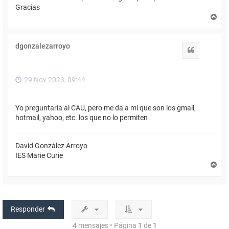
Gracias
A
r
r
i
dgonzalezarroyo
b
Citar
a
29 Nov 2023, 09:44
Yo preguntaría al CAU, pero me da a mi que son los gmail,
hotmail, yahoo, etc. los que no lo permiten
David González Arroyo
IES Marie Curie
A
r
r
i
b
a
Responder
4 mensajes • Página
1
de
1