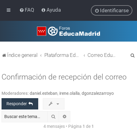
FAQ
Ayuda
Identificarse
Índice general
Plataforma Educativa EducaMadrid
Correo EducaMadrid
Confirmación de recepción del correo
Moderadores:
daniel.esteban
,
irene.olalla
,
dgonzalezarroyo
r
Responder
Buscar
Búsqueda avanzada
4 mensajes • Página
1
de
1