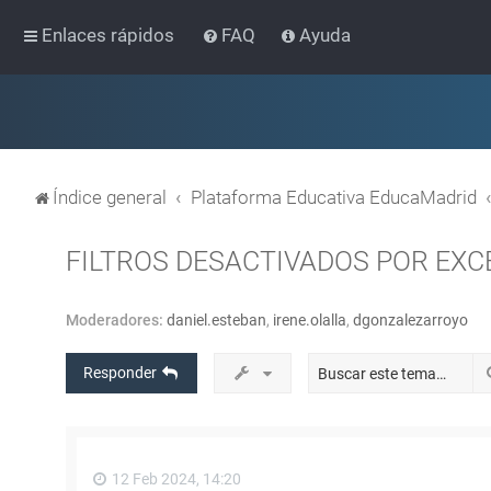
Enlaces rápidos
FAQ
Ayuda
Índice general
Plataforma Educativa EducaMadrid
FILTROS DESACTIVADOS POR EXC
Moderadores:
daniel.esteban
,
irene.olalla
,
dgonzalezarroyo
Responder
12 Feb 2024, 14:20