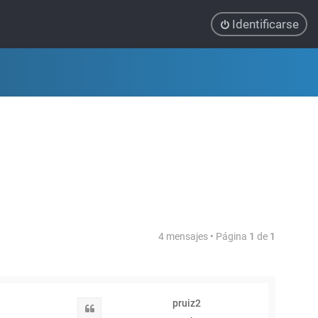
Identificarse
4 mensajes • Página
1
de
1
pruiz2
Citar