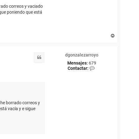
z
rrado correos y vaciado
a
igue poniendo que está
r
r
o
y
o
A
r
r
i
dgonzalezarroyo
b
Citar
a
Mensajes:
679
C
Contactar:
o
n
t
a
c
t
a
, he borrado correos y
r
stá vacía y e sigue
d
g
o
n
z
a