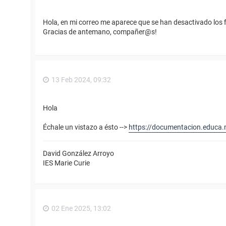
Hola, en mi correo me aparece que se han desactivado los f
Gracias de antemano, compañer@s!
13 Feb 2024, 09:32
Hola
Échale un vistazo a ésto -->
https://documentacion.educa.m
David González Arroyo
IES Marie Curie
02 Ene 2025, 13:02