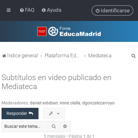
FAQ
Ayuda
Identificarse
Índice general
Plataforma Educativa EducaMadrid
Mediateca
Subtítulos en vídeo publicado en
Mediateca
r
Moderadores:
daniel.esteban
,
irene.olalla
,
dgonzalezarroyo
Responder
Buscar
Búsqueda avanzada
5 mensajes • Página
1
de
1