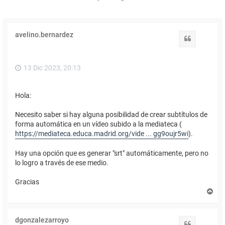
avelino.bernardez
Citar
13 Dic 2023, 20:13
Hola:
Necesito saber si hay alguna posibilidad de crear subtítulos de
forma automática en un vídeo subido a la mediateca (
https://mediateca.educa.madrid.org/vide ... gg9oujr5wi
).
Hay una opción que es generar "srt" automáticamente, pero no
lo logro a través de ese medio.
Gracias
A
r
r
i
dgonzalezarroyo
b
Citar