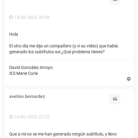
a
14 Dic 2023, 09:59
Hola
El otro día me dijo un compañero (y vi su video) que había
generado los subtítulos así ¿Qué problema tienes?
David González Arroyo
IES Marie Curie
A
r
r
i
avelino.bernardez
b
Citar
a
14 Dic 2023, 21:22
Que a mí no se me han generado ningún subtítulo, y llevo