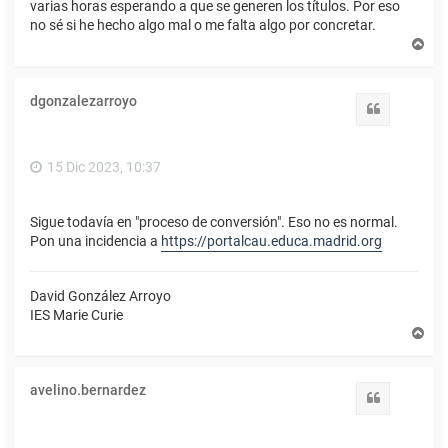
varias horas esperando a que se generen los títulos. Por eso
no sé si he hecho algo mal o me falta algo por concretar.
A
r
r
i
dgonzalezarroyo
b
Citar
a
15 Dic 2023, 10:37
Sigue todavía en "proceso de conversión". Eso no es normal.
Pon una incidencia a
https://portalcau.educa.madrid.org
David González Arroyo
IES Marie Curie
A
r
r
i
avelino.bernardez
b
Citar
a