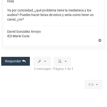
Hola
Ya por curiosidad, ¿qué problema tiene la mediateca y los
audios? Puedes hacer listas de estos y sería como tener un
canal, ¿no?
David González Arroyo
IES Marie Curie
A
r
r
i
b
a
Responder
2 mensajes • Página
1
de
1
Ir a