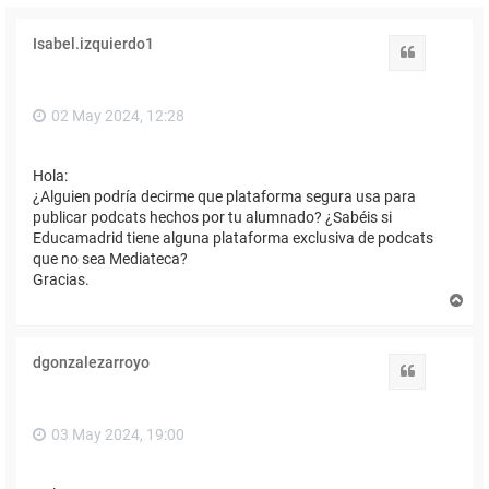
Isabel.izquierdo1
Citar
02 May 2024, 12:28
Hola:
¿Alguien podría decirme que plataforma segura usa para
publicar podcats hechos por tu alumnado? ¿Sabéis si
Educamadrid tiene alguna plataforma exclusiva de podcats
que no sea Mediateca?
Gracias.
A
r
r
i
dgonzalezarroyo
b
Citar
a
03 May 2024, 19:00