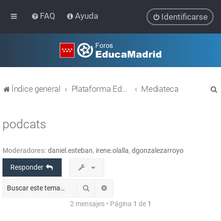
FAQ
Ayuda
Identificarse
Índice general
Plataforma Educativa EducaMadrid
Mediateca
podcats
Moderadores:
daniel.esteban
,
irene.olalla
,
dgonzalezarroyo
r
Responder
Buscar
Búsqueda avanzada
2 mensajes • Página
1
de
1