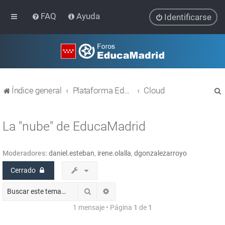
FAQ
Ayuda
Identificarse
Índice general
Plataforma Educativa EducaMadrid
Cloud
La "nube" de EducaMadrid
Moderadores:
daniel.esteban
,
irene.olalla
,
dgonzalezarroyo
r
Cerrado
Buscar
Búsqueda avanzada
1 mensaje • Página
1
de
1