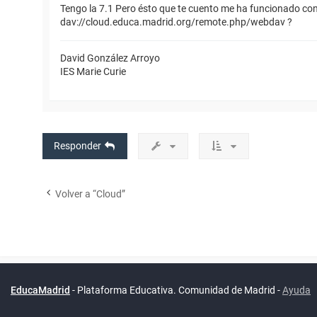
Tengo la 7.1 Pero ésto que te cuento me ha funcionado con 
dav://cloud.educa.madrid.org/remote.php/webdav ?
David González Arroyo
IES Marie Curie
Responder
Volver a “Cloud”
Powered by
phpBB
™
Índice general
Todos los horarios
Privacidad
Borrar cookies
Condiciones
Contáctanos
Traducción al español por
phpBB España
EducaMadrid
-
Plataforma Educativa. Comunidad de Madrid
-
Ayuda
(
son
UTC+02:00