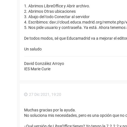
1. Abrimos LibreOffice y Abrir archivo.
2. Abrimos Otras ubicaciones
3. Abajo del todo Conectar al servidor
4. Escribimos: dav://cloud.educa.madrid.org/remote.php
5. Nos pide usuario y contraseña. Ya está. Ahora tenemos 
De todos modos, sé que Educamadrid va a mejorar el editor 
Un saludo
David González Arroyo
IES Marie Curie
27 Dic 2021, 19:20
Muchas gracias por la ayuda.
No soluciona mis necesidades, pero es una opción que no c
¿Qué versión de LibreOffice tienes? Yo tengo la 7.2.2.2 y n