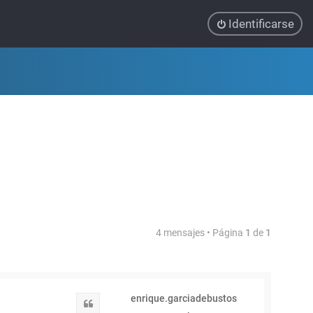
Identificarse
4 mensajes • Página
1
de
1
enrique.garciadebustos
Citar