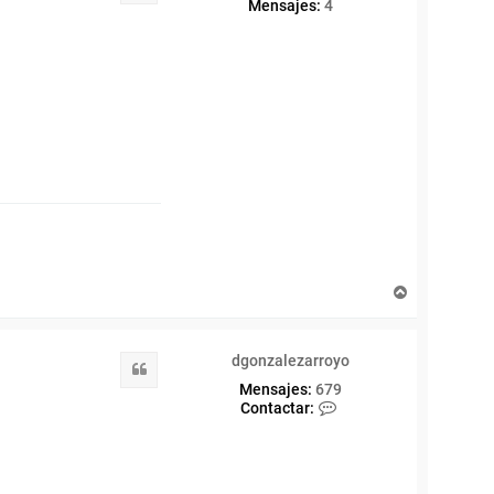
Mensajes:
4
A
r
r
i
dgonzalezarroyo
b
Citar
a
Mensajes:
679
C
Contactar:
o
n
t
a