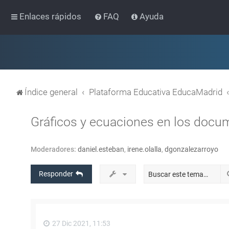
Enlaces rápidos
FAQ
Ayuda
Índice general
Plataforma Educativa EducaMadrid
Gráficos y ecuaciones en los docu
Moderadores:
daniel.esteban
,
irene.olalla
,
dgonzalezarroyo
Responder
27 Dic 2021, 11:53