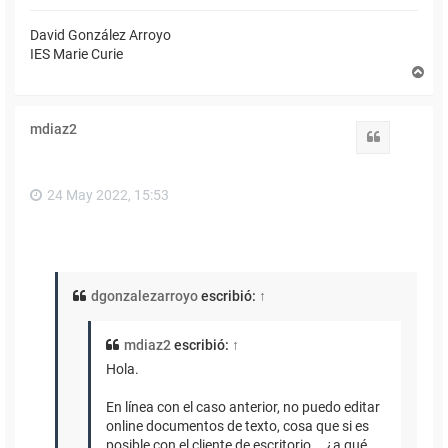
David González Arroyo
IES Marie Curie
A
r
r
i
mdiaz2
b
Citar
a
24 May 2022, 15:53
dgonzalezarroyo
escribió:
↑
mdiaz2
escribió:
↑
Hola.
En línea con el caso anterior, no puedo editar
online documentos de texto, cosa que si es
posible con el cliente de escritorio... ¿a qué