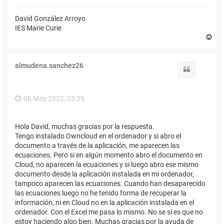
David González Arroyo
IES Marie Curie
A
r
r
i
almudena.sanchez26
b
Citar
a
06 May 2022, 23:39
Hola David, muchas gracias por la respuesta.
Tengo instalado Owncloud en el ordenador y si abro el
documento a través de la aplicación, me aparecen las
ecuaciones. Pero si en algún momento abro el documento en
Cloud, no aparecen la ecuaciones y si luego abro ese mismo
documento desde la aplicación instalada en mi ordenador,
tampoco aparecen las ecuaciones. Cuando han desaparecido
las ecuaciones luego no he tenido forma de recuperar la
información, ni en Cloud no en la aplicación instalada en el
ordenador. Con el Excel me pasa lo mismo. No se si es que no
estoy haciendo algo bien. Muchas gracias por la ayuda de