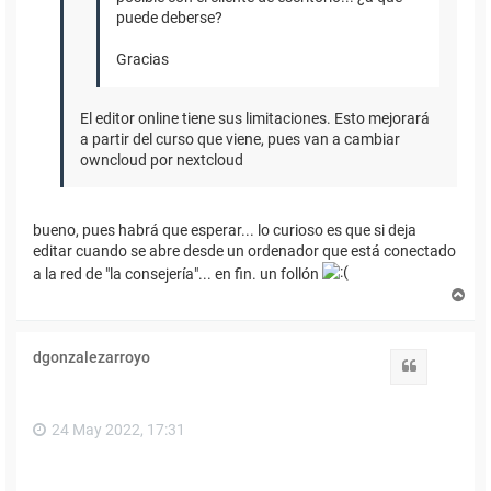
puede deberse?
Gracias
El editor online tiene sus limitaciones. Esto mejorará
a partir del curso que viene, pues van a cambiar
owncloud por nextcloud
bueno, pues habrá que esperar... lo curioso es que si deja
editar cuando se abre desde un ordenador que está conectado
a la red de "la consejería"... en fin. un follón
A
r
r
i
dgonzalezarroyo
b
Citar
a
24 May 2022, 17:31