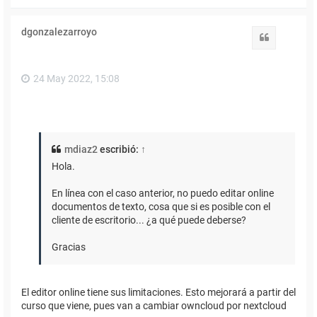
r
r
i
dgonzalezarroyo
b
Citar
a
24 May 2022, 15:08
mdiaz2
escribió:
↑
Hola.
En línea con el caso anterior, no puedo editar online
documentos de texto, cosa que si es posible con el
cliente de escritorio... ¿a qué puede deberse?
Gracias
El editor online tiene sus limitaciones. Esto mejorará a partir del
curso que viene, pues van a cambiar owncloud por nextcloud