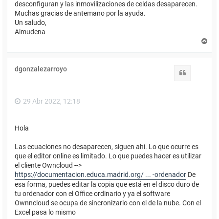
desconfiguran y las inmovilizaciones de celdas desaparecen.
Muchas gracias de antemano por la ayuda.
Un saludo,
Almudena
A
r
r
i
dgonzalezarroyo
b
Citar
a
29 Abr 2022, 12:18
Hola
Las ecuaciones no desaparecen, siguen ahí. Lo que ocurre es
que el editor online es limitado. Lo que puedes hacer es utilizar
el cliente Owncloud -->
https://documentacion.educa.madrid.org/ ... -ordenador
De
esa forma, puedes editar la copia que está en el disco duro de
tu ordenador con el Office ordinario y ya el software
Ownncloud se ocupa de sincronizarlo con el de la nube. Con el
Excel pasa lo mismo