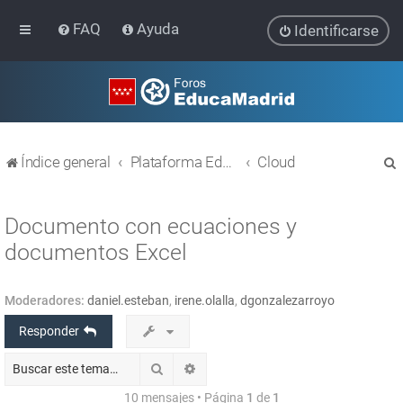
FAQ
Ayuda
Identificarse
Índice general
Plataforma Educativa EducaMadrid
Cloud
Documento con ecuaciones y
documentos Excel
r
Moderadores:
daniel.esteban
,
irene.olalla
,
dgonzalezarroyo
Responder
Buscar
Búsqueda avanzada
10 mensajes • Página
1
de
1