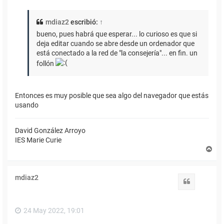
mdiaz2
escribió:
↑
bueno, pues habrá que esperar... lo curioso es que si
deja editar cuando se abre desde un ordenador que
está conectado a la red de "la consejería"... en fin. un
follón
Entonces es muy posible que sea algo del navegador que estás
usando
David González Arroyo
IES Marie Curie
A
r
r
i
mdiaz2
b
Citar
a
24 May 2022, 19:01