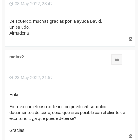
08 May 2022, 23:42
De acuerdo, muchas gracias por la ayuda David.
Un saludo,
Almudena
A
r
r
i
mdiaz2
b
Citar
a
23 May 2022, 21:57
Hola.
En línea con el caso anterior, no puedo editar online
documentos de texto, cosa que si es posible con el cliente de
escritorio... ¿a qué puede deberse?
Gracias
A