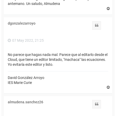
antemano. Un saludo, Almudena
A
r
r
i
dgonzalezarroyo
b
Citar
a
07 May 2022, 21:25
No parece que hagas nada mal. Parece que al editarlo desde el
Cloud, que tiene un editor limitado, "machaca" las ecuaciones.
Yo evitaría este editor y listo.
David González Arroyo
IES Marie Curie
A
r
r
i
almudena.sanchez26
b
Citar
a