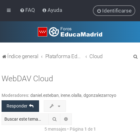
FAQ
Ayuda
Identificarse
Índice general
Plataforma Educativa EducaMadrid
Cloud
WebDAV Cloud
Moderadores:
daniel.esteban
,
irene.olalla
,
dgonzalezarroyo
r
Responder
Buscar
Búsqueda avanzada
5 mensajes • Página
1
de
1