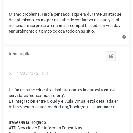
Mismo problema. Había pensado, siquiera durante un ataque
de optimismo, en migrar mi nube de confianza a cloud y cual
no sería mi sorpresa al encontrar compatibilidad con webdav.
Naturalmente el tiempo coloca todo en su sitio.
A
r
r
i
irene.olalla
b
Citar
a
14 May 2025, 13:31
La única nube educativa institucional es la que está en los
servidores "educa.madrid.org".
La integración entre Cloud y el Aula Virtual está detallada en
https://ayuda.educa.madrid.org/books/au ... ducamadrid
Irene Olalla Holgado
ATD Servicio de Plataformas Educativas