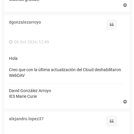
A
r
r
i
dgonzalezarroyo
b
Citar
a
06 Oct 2024, 12:49
Hola
Creo que con la última actualización del Cloud deshabilitaron
WebDAV
David González Arroyo
IES Marie Curie
A
r
r
i
alejandro.lopez37
b
Citar
a