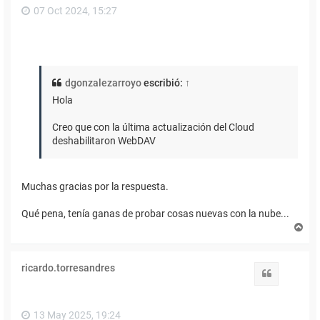
07 Oct 2024, 15:27
dgonzalezarroyo
escribió:
↑
Hola
Creo que con la última actualización del Cloud
deshabilitaron WebDAV
Muchas gracias por la respuesta.
Qué pena, tenía ganas de probar cosas nuevas con la nube...
A
r
r
i
ricardo.torresandres
b
Citar
a
13 May 2025, 19:24