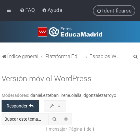
FAQ
Ayuda
Identificarse
Índice general
Plataforma Educativa EducaMadrid
Espacios WEB con Wordpress
Versión móviol WordPress
Moderadores:
daniel.esteban
,
irene.olalla
,
dgonzalezarroyo
r
Responder
Buscar
Búsqueda avanzada
1 mensaje • Página
1
de
1