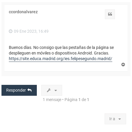
ccordonalvarez
Citar
09 Ene 2023, 16:49
Buenos días. No consigo que las pestañas de la página se
desplieguen en móviles o dispositivos Android. Gracias.
https://site.educa.madrid.org/ies.felipesegundo.madrid/
A
r
r
i
b
a
Responder
1 mensaje • Página
1
de
1
Ir a