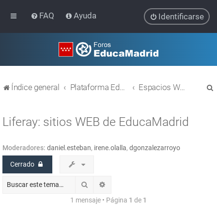
FAQ
Ayuda
Identificarse
Índice general
Plataforma Educativa EducaMadrid
Espacios WEB con Liferay
Liferay: sitios WEB de EducaMadrid
Moderadores:
daniel.esteban
,
irene.olalla
,
dgonzalezarroyo
r
Cerrado
Buscar
Búsqueda avanzada
1 mensaje • Página
1
de
1