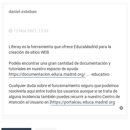
daniel.esteban
12 Nov 2021, 13:33
Liferay es la herramienta que ofrece EducaMadrid para la
creación de sitios WEB.
Podéis encontrar una gran cantidad de documentación y
tutoriales en nuestro espacio de ayuda:
https://documentacion.educa.madrid.org/
... -educativo
Cualquier duda sobre el funcionamiento seguro que podemos
resolverla aquí entre todos los usuarios aunque si se trata de
alguna incidencia también puedes recurrir a nuestro Centro de
Atención al Usuario en ]
https://portalcau.educa.madrid.org
A
r
r
i
b