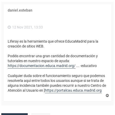
daniel.esteban
12 Nov 2021, 13:33
Liferay es la herramienta que ofrece EducaMadrid para la
creación de sitios WEB.
Podéis encontrar una gran cantidad de documentación y
tutoriales en nuestro espacio de ayuda:
https://documentacion.educa.madrid.org/
... -educativo
Cualquier duda sobre el funcionamiento seguro que podemos
resolverla aquí entre todos los usuarios aunque si se trata de
alguna incidencia también puedes recurrir a nuestro Centro de
Atención al Usuario en ]
https://portalcau.educa.madrid.org
A
r
r
i
b