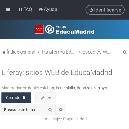
FAQ
Ayuda
Identificarse
Índice general
Plataforma Educativa EducaMadrid
Espacios WEB con Liferay
Liferay: sitios WEB de EducaMadrid
Moderadores:
daniel.esteban
,
irene.olalla
,
dgonzalezarroyo
r
Cerrado
Buscar
Búsqueda avanzada
1 mensaje • Página
1
de
1