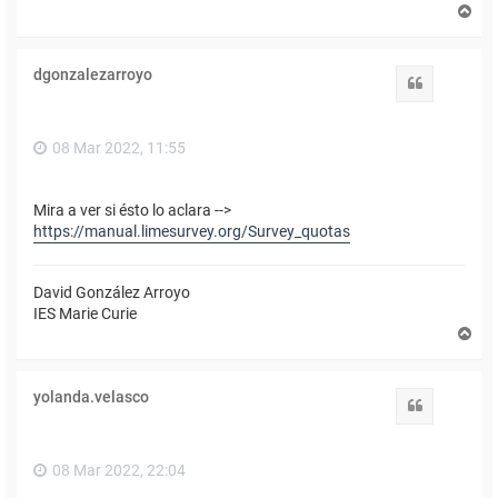
A
r
r
i
dgonzalezarroyo
b
Citar
a
08 Mar 2022, 11:55
Mira a ver si ésto lo aclara -->
https://manual.limesurvey.org/Survey_quotas
David González Arroyo
IES Marie Curie
A
r
r
i
yolanda.velasco
b
Citar
a
08 Mar 2022, 22:04