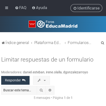
FAQ
Ayuda
Identificarse
Índice general
Plataforma Educativa EducaMadrid
Formularios Limesurvey
Limitar respuestas de un formulario
Moderadores:
daniel.esteban
,
irene.olalla
,
dgonzalezarroyo
r
Responder
Buscar
Búsqueda avanzada
5 mensajes • Página
1
de
1