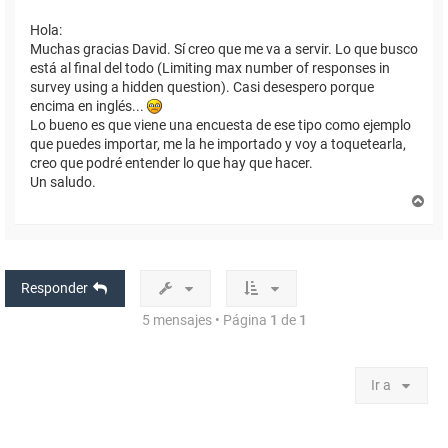
Hola:
Muchas gracias David. Sí creo que me va a servir. Lo que busco
está al final del todo (Limiting max number of responses in
survey using a hidden question). Casi desespero porque
encima en inglés...
Lo bueno es que viene una encuesta de ese tipo como ejemplo
que puedes importar, me la he importado y voy a toquetearla,
creo que podré entender lo que hay que hacer.
Un saludo.
A
r
r
i
b
a
Responder
5 mensajes • Página
1
de
1
Ir a