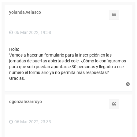
yolanda.velasco
Citar
06 Mar 2022, 19:58
Hola:
Vamos a hacer un formulario para la inscripción en las
jornadas de puertas abiertas del cole. ¿Cómo lo configuramos
para que solo puedan apuntarse 30 personas y llegado a ese
número el formulario ya no permita más respuestas?
Gracias.
A
r
r
i
dgonzalezarroyo
b
Citar
a
06 Mar 2022, 23:33