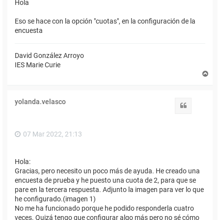
Hola
Eso se hace con la opción "cuotas", en la configuración de la
encuesta
David González Arroyo
IES Marie Curie
A
r
r
i
yolanda.velasco
b
Citar
a
07 Mar 2022, 21:13
Hola:
Gracias, pero necesito un poco más de ayuda. He creado una
encuesta de prueba y he puesto una cuota de 2, para que se
pare en la tercera respuesta. Adjunto la imagen para ver lo que
he configurado.(imagen 1)
No me ha funcionado porque he podido responderla cuatro
veces. Quizá tengo que configurar algo más pero no sé cómo