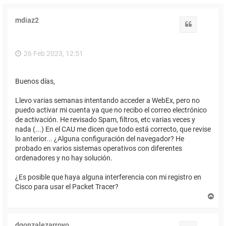
mdiaz2
Citar
26 Feb 2023, 12:51
Buenos días,
Llevo varias semanas intentando acceder a WebEx, pero no
puedo activar mi cuenta ya que no recibo el correo electrónico
de activación. He revisado Spam, filtros, etc varias veces y
nada (...) En el CAU me dicen que todo está correcto, que revise
lo anterior... ¿Alguna configuración del navegador? He
probado en varios sistemas operativos con diferentes
ordenadores y no hay solución.
¿Es posible que haya alguna interferencia con mi registro en
Cisco para usar el Packet Tracer?
A
r
r
i
dgonzalezarroyo