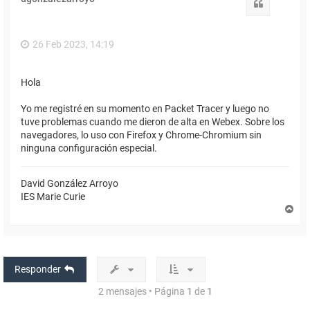
b
Citar
a
26 Feb 2023, 14:19
Hola
Yo me registré en su momento en Packet Tracer y luego no
tuve problemas cuando me dieron de alta en Webex. Sobre los
navegadores, lo uso con Firefox y Chrome-Chromium sin
ninguna configuración especial.
David González Arroyo
IES Marie Curie
A
r
r
i
b
a
Responder
2 mensajes • Página
1
de
1