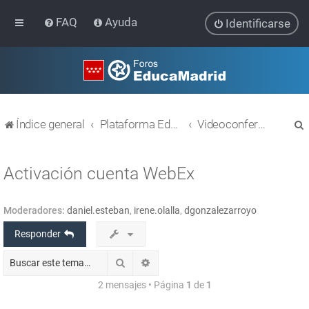
FAQ
Ayuda
Identificarse
Índice general
Plataforma Educativa EducaMadrid
Videoconferencias (Webex y Jitsi)
Activación cuenta WebEx
Moderadores:
daniel.esteban
,
irene.olalla
,
dgonzalezarroyo
r
Responder
Buscar
Búsqueda avanzada
2 mensajes • Página
1
de
1