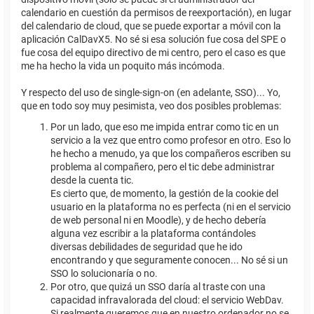
calendario en cuestión da permisos de reexportación), en lugar
del calendario de cloud, que se puede exportar a móvil con la
aplicación CalDavX5. No sé si esa solución fue cosa del SPE o
fue cosa del equipo directivo de mi centro, pero el caso es que
me ha hecho la vida un poquito más incómoda.
Y respecto del uso de single-sign-on (en adelante, SSO)... Yo,
que en todo soy muy pesimista, veo dos posibles problemas:
Por un lado, que eso me impida entrar como tic en un
servicio a la vez que entro como profesor en otro. Eso lo
he hecho a menudo, ya que los compañeros escriben su
problema al compañero, pero el tic debe administrar
desde la cuenta tic.
Es cierto que, de momento, la gestión de la cookie del
usuario en la plataforma no es perfecta (ni en el servicio
de web personal ni en Moodle), y de hecho debería
alguna vez escribir a la plataforma contándoles
diversas debilidades de seguridad que he ido
encontrando y que seguramente conocen... No sé si un
SSO lo solucionaría o no.
Por otro, que quizá un SSO daría al traste con una
capacidad infravalorada del cloud: el servicio WebDav.
Si realmente queremos que en nuestro ordenador no se