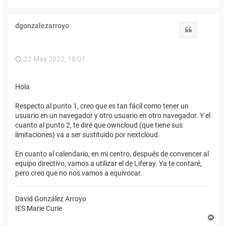
r
r
i
dgonzalezarroyo
b
Citar
a
22 May 2022, 18:07
Hola
Respecto al punto 1, creo que es tan fácil como tener un
usuario en un navegador y otro usuario en otro navegador. Y el
cuanto al punto 2, te diré que owncloud (que tiene sus
limitaciones) va a ser sustituido por nextcloud.
En cuanto al calendario, en mi centro, después de convencer al
equipo directivo, vamos a utilizar el de Liferay. Ya te contaré,
pero creo que no nos vamos a equivocar.
David González Arroyo
IES Marie Curie
A
r