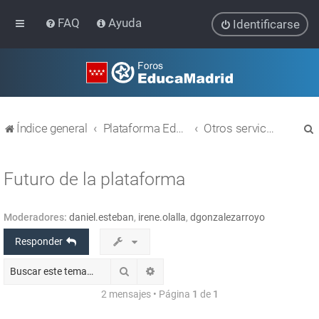
FAQ
Ayuda
Identificarse
Índice general
Plataforma Educativa EducaMadrid
Otros servicios
Futuro de la plataforma
Moderadores:
daniel.esteban
,
irene.olalla
,
dgonzalezarroyo
r
Responder
Buscar
Búsqueda avanzada
2 mensajes • Página
1
de
1