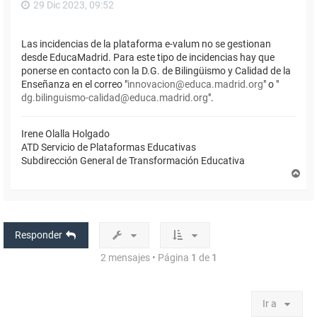
29 Dic 2023, 09:52
Las incidencias de la plataforma e-valum no se gestionan
desde EducaMadrid. Para este tipo de incidencias hay que
ponerse en contacto con la D.G. de Bilingüismo y Calidad de la
Enseñanza en el correo "
innovacion@educa.madrid.org
" o "
dg.bilinguismo-calidad@educa.madrid.org
".
Irene Olalla Holgado
ATD Servicio de Plataformas Educativas
Subdirección General de Transformación Educativa
A
r
r
i
b
a
Responder
2 mensajes • Página
1
de
1
Ir a