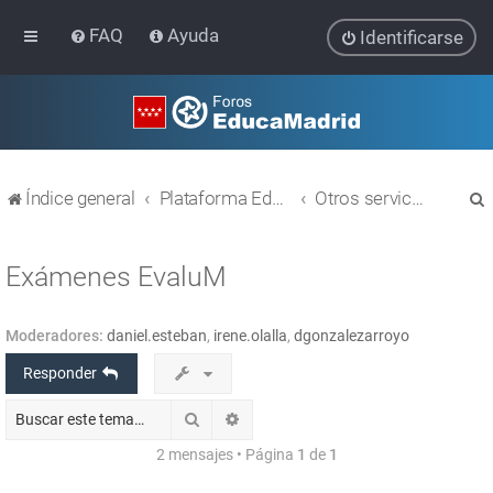
FAQ
Ayuda
Identificarse
Índice general
Plataforma Educativa EducaMadrid
Otros servicios
Exámenes EvaluM
Moderadores:
daniel.esteban
,
irene.olalla
,
dgonzalezarroyo
r
Responder
Buscar
Búsqueda avanzada
2 mensajes • Página
1
de
1