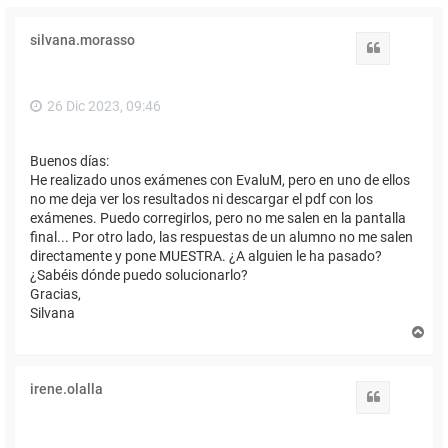
silvana.morasso
Citar
26 Dic 2023, 09:46
Buenos días:
He realizado unos exámenes con EvaluM, pero en uno de ellos
no me deja ver los resultados ni descargar el pdf con los
exámenes. Puedo corregirlos, pero no me salen en la pantalla
final... Por otro lado, las respuestas de un alumno no me salen
directamente y pone MUESTRA. ¿A alguien le ha pasado?
¿Sabéis dónde puedo solucionarlo?
Gracias,
Silvana
A
r
r
i
irene.olalla
b
Citar
a