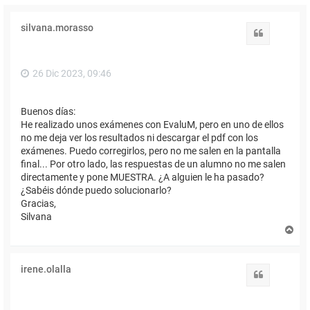
silvana.morasso
Citar
26 Dic 2023, 09:46
Buenos días:
He realizado unos exámenes con EvaluM, pero en uno de ellos
no me deja ver los resultados ni descargar el pdf con los
exámenes. Puedo corregirlos, pero no me salen en la pantalla
final... Por otro lado, las respuestas de un alumno no me salen
directamente y pone MUESTRA. ¿A alguien le ha pasado?
¿Sabéis dónde puedo solucionarlo?
Gracias,
Silvana
A
r
r
i
irene.olalla
b
Citar
a