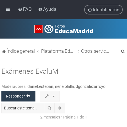
FAQ
Ayuda
Identificarse
Índice general
Plataforma Educativa EducaMadrid
Otros servicios
Exámenes EvaluM
Moderadores:
daniel.esteban
,
irene.olalla
,
dgonzalezarroyo
r
Responder
Buscar
Búsqueda avanzada
2 mensajes • Página
1
de
1