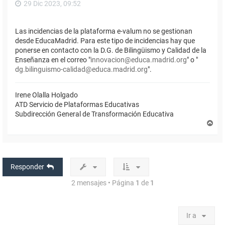
29 Dic 2023, 09:52
Las incidencias de la plataforma e-valum no se gestionan
desde EducaMadrid. Para este tipo de incidencias hay que
ponerse en contacto con la D.G. de Bilingüismo y Calidad de la
Enseñanza en el correo "
innovacion@educa.madrid.org
" o "
dg.bilinguismo-calidad@educa.madrid.org
".
Irene Olalla Holgado
ATD Servicio de Plataformas Educativas
Subdirección General de Transformación Educativa
A
r
r
i
b
a
Responder
2 mensajes • Página
1
de
1
Ir a