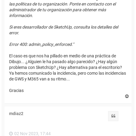
las políticas de tu organización. Ponte en contacto con el
administrador de tu organización para obtener más
información.
Si eres desarrollador de SketchUp, consulta los detalles del
error.
Error 400: admin_policy_enforced."
El caso es que nos ha pillado en medio de una práctica de
Dibujo... ¿Alguien le ha pasado algo parecido? ¿Hay algún
problema con SketchUp? ¿Hay alternativa para el escritorio?
Ya hemos comunicado la incidencia, pero como las incidencias
de GWS y M365 van a su ritmo...
Gracias
A
r
r
i
mdiaz2
b
Citar
a
02 Nov 2023, 17:44