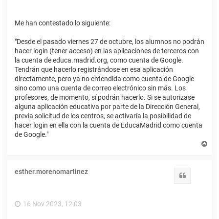
Me han contestado lo siguiente:
"Desde el pasado viernes 27 de octubre, los alumnos no podrán
hacer login (tener acceso) en las aplicaciones de terceros con
la cuenta de educa.madrid.org, como cuenta de Google.
Tendrán que hacerlo registrándose en esa aplicación
directamente, pero ya no entendida como cuenta de Google
sino como una cuenta de correo electrónico sin más. Los
profesores, de momento, sí podrán hacerlo. Si se autorizase
alguna aplicación educativa por parte de la Dirección General,
previa solicitud de los centros, se activaría la posibilidad de
hacer login en ella con la cuenta de EducaMadrid como cuenta
de Google."
A
r
r
i
esther.morenomartinez
b
Citar
a
16 Nov 2023, 12:03