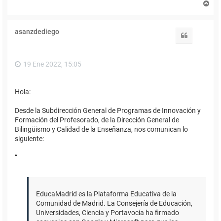
A
r
r
i
asanzdediego
b
Citar
a
19 Ene 2022, 15:05
Hola:
Desde la Subdirección General de Programas de Innovación y
Formación del Profesorado, de la Dirección General de
Bilingüismo y Calidad de la Enseñanza, nos comunican lo
siguiente:
“
EducaMadrid es la Plataforma Educativa de la
Comunidad de Madrid. La Consejería de Educación,
Universidades, Ciencia y Portavocía ha firmado