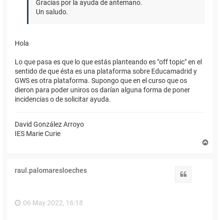
Gracias por la ayuda de antemano.
Un saludo.
Hola
Lo que pasa es que lo que estás planteando es "off topic" en el
sentido de que ésta es una plataforma sobre Educamadrid y
GWS es otra plataforma. Supongo que en el curso que os
dieron para poder uniros os darían alguna forma de poner
incidencias o de solicitar ayuda.
David González Arroyo
IES Marie Curie
A
r
r
i
raul.palomaresloeches
b
Citar
a
06 May 2022, 16:18