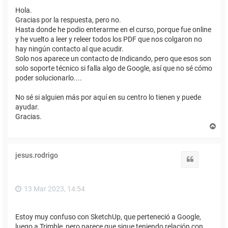
Hola.
Gracias por la respuesta, pero no.
Hasta donde he podio enterarme en el curso, porque fue online
y he vuelto a leer y releer todos los PDF que nos colgaron no
hay ningún contacto al que acudir.
Solo nos aparece un contacto de Indicando, pero que esos son
solo soporte técnico si falla algo de Google, así que no sé cómo
poder solucionarlo....
No sé si alguien más por aquí en su centro lo tienen y puede
ayudar.
Gracias.
A
r
r
i
jesus.rodrigo
b
Citar
a
13 Mar 2023, 14:54
Estoy muy confuso con SketchUp, que perteneció a Google,
luego a Trimble, pero parece que sigue teniendo relación con