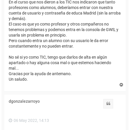
En el curso que nos dieron a los TIC nos indicaron que tanto
profesores como alumnos, deberíamos entrar con nuestra
cuenta de usuario y contraseña de educa Madrid (sin la arroba
y demás).
El caso es que yo como profesor y otros compañeros no
tenemos problemas y podemos entra en la consola de GWS, y
usarla sin problema en principio.
Pero cuando entra un alumno con su usuario le da error
constantemente y no pueden entrar.
No sé si yo como TIC, tengo que darlos de alta en algún
apartado o hay alguna cosa mal o que estemos haciendo
mal...
Gracias por la ayuda de antemano.
Un saludo.
A
r
r
i
dgonzalezarroyo
b
Citar
a
06 May 2022, 14:13