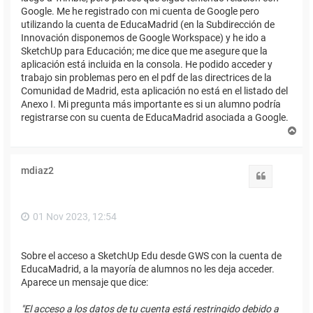
Google. Me he registrado con mi cuenta de Google pero
utilizando la cuenta de EducaMadrid (en la Subdirección de
Innovación disponemos de Google Workspace) y he ido a
SketchUp para Educación; me dice que me asegure que la
aplicación está incluida en la consola. He podido acceder y
trabajo sin problemas pero en el pdf de las directrices de la
Comunidad de Madrid, esta aplicación no está en el listado del
Anexo I. Mi pregunta más importante es si un alumno podría
registrarse con su cuenta de EducaMadrid asociada a Google.
A
r
r
i
mdiaz2
b
Citar
a
01 Nov 2023, 12:54
Sobre el acceso a SketchUp Edu desde GWS con la cuenta de
EducaMadrid, a la mayoría de alumnos no les deja acceder.
Aparece un mensaje que dice:
"El acceso a los datos de tu cuenta está restringido debido a