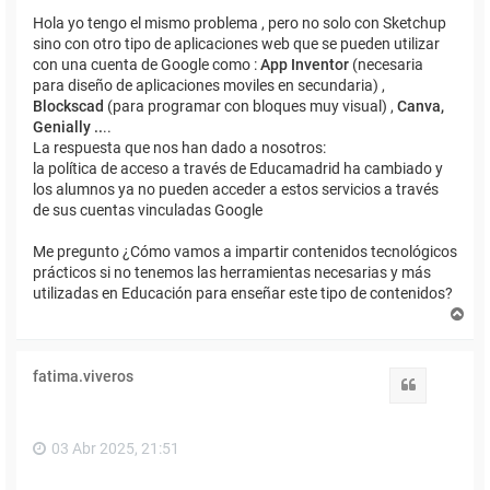
Hola yo tengo el mismo problema , pero no solo con Sketchup
sino con otro tipo de aplicaciones web que se pueden utilizar
con una cuenta de Google como :
App Inventor
(necesaria
para diseño de aplicaciones moviles en secundaria) ,
Blockscad
(para programar con bloques muy visual) ,
Canva,
Genially ..
..
La respuesta que nos han dado a nosotros:
la política de acceso a través de Educamadrid ha cambiado y
los alumnos ya no pueden acceder a estos servicios a través
de sus cuentas vinculadas Google
Me pregunto ¿Cómo vamos a impartir contenidos tecnológicos
prácticos si no tenemos las herramientas necesarias y más
utilizadas en Educación para enseñar este tipo de contenidos?
A
r
r
i
fatima.viveros
b
Citar
a
03 Abr 2025, 21:51