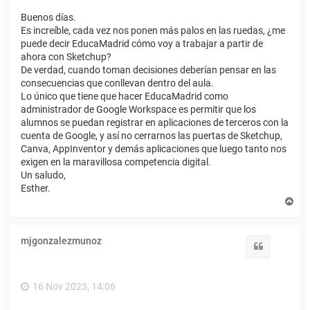
Buenos días.
Es increíble, cada vez nos ponen más palos en las ruedas, ¿me
puede decir EducaMadrid cómo voy a trabajar a partir de
ahora con Sketchup?
De verdad, cuando toman decisiones deberían pensar en las
consecuencias que conllevan dentro del aula.
Lo único que tiene que hacer EducaMadrid como
administrador de Google Workspace es permitir que los
alumnos se puedan registrar en aplicaciones de terceros con la
cuenta de Google, y así no cerrarnos las puertas de Sketchup,
Canva, AppInventor y demás aplicaciones que luego tanto nos
exigen en la maravillosa competencia digital.
Un saludo,
Esther.
A
r
r
i
mjgonzalezmunoz
b
Citar
a
16 Nov 2023, 14:06