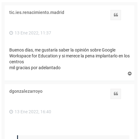
tic.ies.renacimiento.madrid
Citar
13 Ene 2022, 11:37
Buenos días, me gustaría saber la opinión sobre Google
Workspace for Education y si merece la pena implantarlo en los
centros
mil gracias por adelantado
A
r
r
i
dgonzalezarroyo
b
Citar
a
13 Ene 2022, 16:40