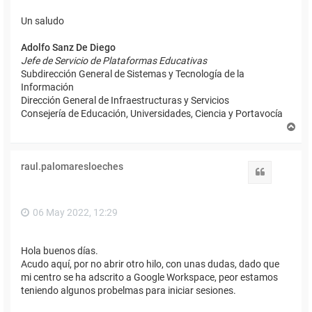
Un saludo
Adolfo Sanz De Diego
Jefe de Servicio de Plataformas Educativas
Subdirección General de Sistemas y Tecnología de la
Información
Dirección General de Infraestructuras y Servicios
Consejería de Educación, Universidades, Ciencia y Portavocía
A
r
r
i
raul.palomaresloeches
b
Citar
a
06 May 2022, 12:29
Hola buenos días.
Acudo aquí, por no abrir otro hilo, con unas dudas, dado que
mi centro se ha adscrito a Google Workspace, peor estamos
teniendo algunos probelmas para iniciar sesiones.