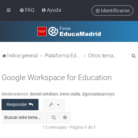
FAQ
Ayuda
Identificarse
Índice general
Plataforma Educativa EducaMadrid
Otros temas relacionados con las TIC
Google Workspace for Education
Moderadores:
daniel.esteban
,
irene.olalla
,
dgonzalezarroyo
r
Responder
Buscar
Búsqueda avanzada
13 mensajes • Página
1
de
1