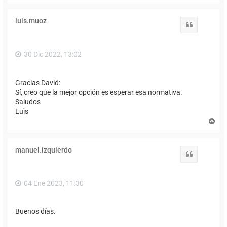
r
i
luis.muoz
b
Citar
a
30 Dic 2022, 13:02
Gracias David:
Sí, creo que la mejor opción es esperar esa normativa.
Saludos
Luïs
A
r
r
i
manuel.izquierdo
b
Citar
a
04 Ene 2023, 11:30
Buenos días.