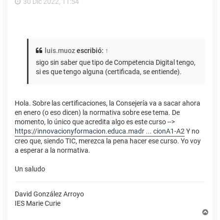
30 Dic 2022, 11:54
luis.muoz
escribió:
↑
sigo sin saber que tipo de Competencia Digital tengo,
si es que tengo alguna (certificada, se entiende).
Hola. Sobre las certificaciones, la Consejería va a sacar ahora
en enero (o eso dicen) la normativa sobre ese tema. De
momento, lo único que acredita algo es este curso -->
https://innovacionyformacion.educa.madr ... cionA1-A2
Y no
creo que, siendo TIC, merezca la pena hacer ese curso. Yo voy
a esperar a la normativa.
Un saludo
David González Arroyo
IES Marie Curie
A
r