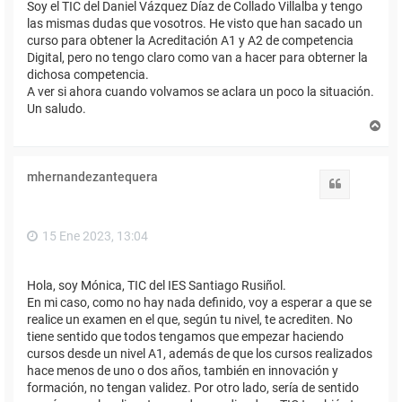
Soy el TIC del Daniel Vázquez Díaz de Collado Villalba y tengo
las mismas dudas que vosotros. He visto que han sacado un
curso para obtener la Acreditación A1 y A2 de competencia
Digital, pero no tengo claro como van a hacer para obterner la
dichosa competencia.
A ver si ahora cuando volvamos se aclara un poco la situación.
Un saludo.
A
r
r
i
mhernandezantequera
b
Citar
a
15 Ene 2023, 13:04
Hola, soy Mónica, TIC del IES Santiago Rusiñol.
En mi caso, como no hay nada definido, voy a esperar a que se
realice un examen en el que, según tu nivel, te acrediten. No
tiene sentido que todos tengamos que empezar haciendo
cursos desde un nivel A1, además de que los cursos realizados
hace menos de uno o dos años, también en innovación y
formación, no tengan validez. Por otro lado, sería de sentido