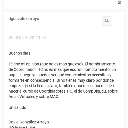
A
r
r
i
dgonzalezarroyo
b
Citar
a
28 Dic 2022, 11:54
Buenos días
Te doy mi opinión (que no es más que eso). El nombramiento
de Coordinador TIC no es más que eso: un nombramiento, un
papel. Luego ya puedes ver qué conocimientos necesitas y
formarte en consecuencia. Si no tienes muy claro por dónde
empezar (y si lo tienes claro, también), puede ser buena idea
hacer el curso de Coordinadores TIC, el de CompDigEdu, sobre
Aulas Virtuales y sobre MAX.
Un saludo
David González Arroyo
IES Marie Curie