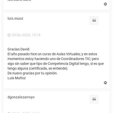
A
r
r
i
luis.muoz
b
Citar
a
29 Dic 2022, 15:16
Gracias David.
El año pasado hice un curso de Aulas Virtuales; y en estos
momentos estoy haciendo uno de Coordinadores TIC; pero
sigo sin saber que tipo de Competencia Digital tengo, si es que
tengo alguna (certificada, se entiende).
De nuevo gracias por tu opinión.
Luis Muñoz
A
r
r
i
dgonzalezarroyo
b
Citar
a