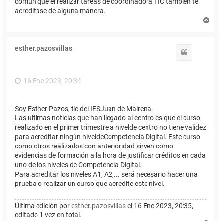
común que el realizar tareas de coordinadora TIC también te
acreditase de alguna manera.
A
r
r
i
esther.pazosvillas
b
Citar
a
16 Ene 2023, 20:34
Soy Esther Pazos, tic del IESJuan de Mairena.
Las ultimas noticias que han llegado al centro es que el curso
realizado en el primer trimestre a nivelde centro no tiene validez
para acreditar ningún niveldeCompetencia Digital. Este curso
como otros realizados con anterioridad sirven como
evidencias de formación a la hora de justificar créditos en cada
uno de los niveles de Competencia Digital.
Para acreditar los niveles A1, A2,... será necesario hacer una
prueba o realizar un curso que acredite este nivel.
Última edición por
esther.pazosvillas
el 16 Ene 2023, 20:35,
editado 1 vez en total.