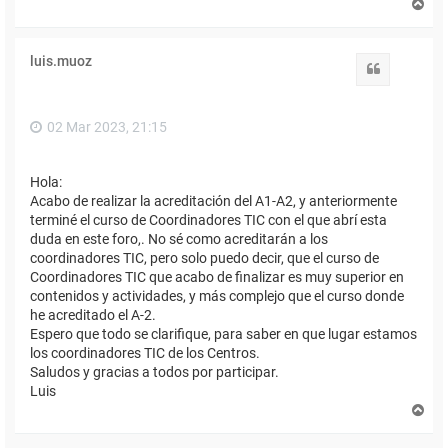
A
r
r
i
luis.muoz
b
Citar
a
02 Mar 2023, 21:15
Hola:
Acabo de realizar la acreditación del A1-A2, y anteriormente
terminé el curso de Coordinadores TIC con el que abrí esta
duda en este foro,. No sé como acreditarán a los
coordinadores TIC, pero solo puedo decir, que el curso de
Coordinadores TIC que acabo de finalizar es muy superior en
contenidos y actividades, y más complejo que el curso donde
he acreditado el A-2.
Espero que todo se clarifique, para saber en que lugar estamos
los coordinadores TIC de los Centros.
Saludos y gracias a todos por participar.
Luis
A
r
r