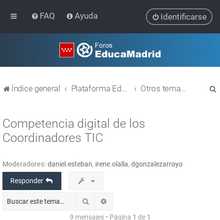
FAQ
Ayuda
Identificarse
Índice general
Plataforma Educativa EducaMadrid
Otros temas relacionados con las TIC
Competencia digital de los
Coordinadores TIC
r
Moderadores:
daniel.esteban
,
irene.olalla
,
dgonzalezarroyo
Responder
Buscar
Búsqueda avanzada
9 mensajes • Página
1
de
1