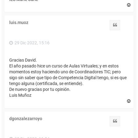
A
r
r
i
luis.muoz
b
Citar
a
29 Dic 2022, 15:16
Gracias David.
El año pasado hice un curso de Aulas Virtuales; y en estos
momentos estoy haciendo uno de Coordinadores TIC; pero
sigo sin saber que tipo de Competencia Digital tengo, si es que
tengo alguna (certificada, se entiende).
De nuevo gracias por tu opinión.
Luis Muñoz
A
r
r
i
dgonzalezarroyo
b
Citar
a