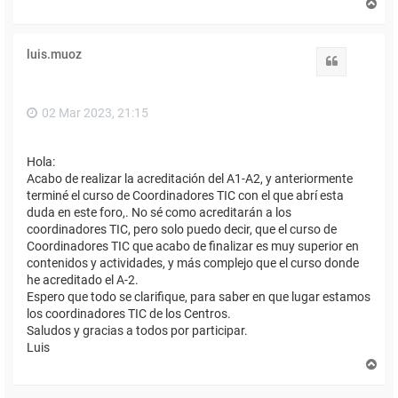
A
r
r
i
luis.muoz
b
Citar
a
02 Mar 2023, 21:15
Hola:
Acabo de realizar la acreditación del A1-A2, y anteriormente
terminé el curso de Coordinadores TIC con el que abrí esta
duda en este foro,. No sé como acreditarán a los
coordinadores TIC, pero solo puedo decir, que el curso de
Coordinadores TIC que acabo de finalizar es muy superior en
contenidos y actividades, y más complejo que el curso donde
he acreditado el A-2.
Espero que todo se clarifique, para saber en que lugar estamos
los coordinadores TIC de los Centros.
Saludos y gracias a todos por participar.
Luis
A
r
r