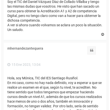
Soy el TIC del Daniel Vázquez Díaz de Collado Villalba y tengo
las mismas dudas que vosotros. He visto que han sacado un
curso para obtener la Acreditación A1 y A2 de competencia
Digital, pero no tengo claro como van a hacer para obterner la
dichosa competencia.
A ver si ahora cuando volvamos se aclara un poco la situación.
Un saludo.
A
r
r
i
mhernandezantequera
b
Citar
a
15 Ene 2023, 13:04
Hola, soy Mónica, TIC del IES Santiago Rusiñol.
En mi caso, como no hay nada definido, voy a esperar a que se
realice un examen en el que, según tu nivel, te acrediten. No
tiene sentido que todos tengamos que empezar haciendo
cursos desde un nivel A1, además de que los cursos realizados
hace menos de uno o dos años, también en innovación y
formación, no tengan validez. Por otro lado, sería de sentido