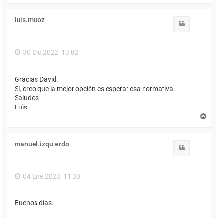
r
i
luis.muoz
b
Citar
a
30 Dic 2022, 13:02
Gracias David:
Sí, creo que la mejor opción es esperar esa normativa.
Saludos
Luïs
A
r
r
i
manuel.izquierdo
b
Citar
a
04 Ene 2023, 11:30
Buenos días.