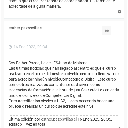
común que el realizar tareas de coordinadora TIC también te
acreditase de alguna manera.
A
r
r
i
esther.pazosvillas
b
Citar
a
16 Ene 2023, 20:34
Soy Esther Pazos, tic del IESJuan de Mairena.
Las ultimas noticias que han llegado al centro es que el curso
realizado en el primer trimestre a nivelde centro no tiene validez
para acreditar ningún niveldeCompetencia Digital. Este curso
como otros realizados con anterioridad sirven como
evidencias de formación a la hora de justificar créditos en cada
uno de los niveles de Competencia Digital.
Para acreditar los niveles A1, A2,... será necesario hacer una
prueba o realizar un curso que acredite este nivel.
Última edición por
esther.pazosvillas
el 16 Ene 2023, 20:35,
editado 1 vez en total.