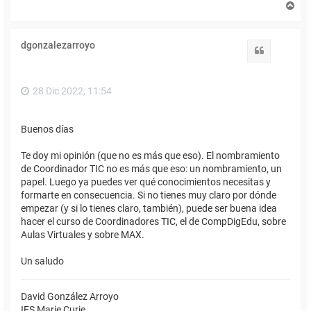
A
r
r
i
dgonzalezarroyo
b
Citar
a
28 Dic 2022, 11:54
Buenos días
Te doy mi opinión (que no es más que eso). El nombramiento
de Coordinador TIC no es más que eso: un nombramiento, un
papel. Luego ya puedes ver qué conocimientos necesitas y
formarte en consecuencia. Si no tienes muy claro por dónde
empezar (y si lo tienes claro, también), puede ser buena idea
hacer el curso de Coordinadores TIC, el de CompDigEdu, sobre
Aulas Virtuales y sobre MAX.
Un saludo
David González Arroyo
IES Marie Curie