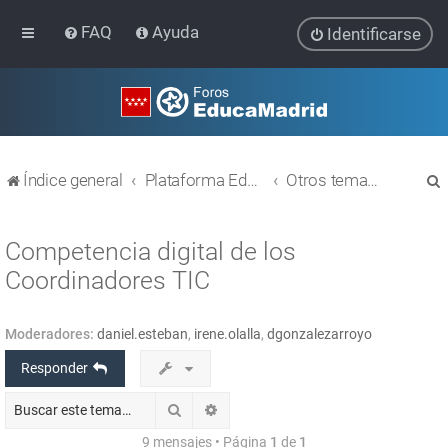
FAQ
Ayuda
Identificarse
Índice general
Plataforma Educativa EducaMadrid
Otros temas relacionados con las TIC
Competencia digital de los
Coordinadores TIC
r
Moderadores:
daniel.esteban
,
irene.olalla
,
dgonzalezarroyo
Responder
Buscar
Búsqueda avanzada
9 mensajes • Página
1
de
1