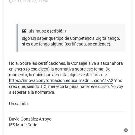
30 Dic 2022, 11:54
luis.muoz
escribió:
↑
sigo sin saber que tipo de Competencia Digital tengo,
si es que tengo alguna (certificada, se entiende).
Hola. Sobre las certificaciones, la Consejería va a sacar ahora
en enero (o eso dicen) la normativa sobre ese tema. De
momento, lo único que acredita algo es este curso -->
https://innovacionyformacion.educa.madr ... cionA1-A2
Y no
creo que, siendo TIC, merezca la pena hacer ese curso. Yo voy
a esperar a la normativa.
Un saludo
David González Arroyo
IES Marie Curie
A
r