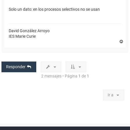
Solo un dato: en los procesos selectivos no se usan
David González Arroyo
IES Marie Curie
A
r
r
i
b
a
Responder
2 mensajes • Página
1
de
1
Ir a