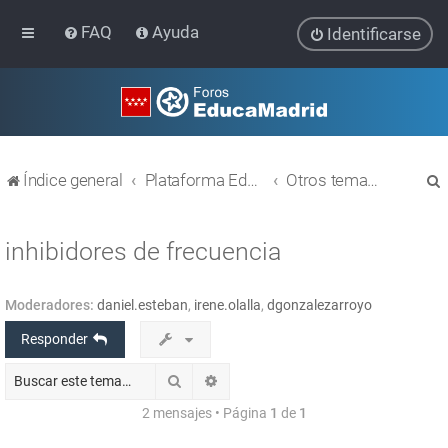
FAQ
Ayuda
Identificarse
Índice general
Plataforma Educativa EducaMadrid
Otros temas relacionados con las TIC
inhibidores de frecuencia
Moderadores:
daniel.esteban
,
irene.olalla
,
dgonzalezarroyo
r
Responder
Buscar
Búsqueda avanzada
2 mensajes • Página
1
de
1