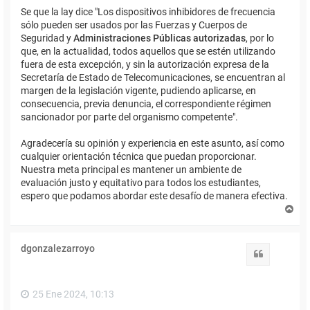
Se que la lay dice "Los dispositivos inhibidores de frecuencia
sólo pueden ser usados por las Fuerzas y Cuerpos de
Seguridad y
Administraciones Públicas autorizadas
, por lo
que, en la actualidad, todos aquellos que se estén utilizando
fuera de esta excepción, y sin la autorización expresa de la
Secretaría de Estado de Telecomunicaciones, se encuentran al
margen de la legislación vigente, pudiendo aplicarse, en
consecuencia, previa denuncia, el correspondiente régimen
sancionador por parte del organismo competente".
Agradecería su opinión y experiencia en este asunto, así como
cualquier orientación técnica que puedan proporcionar.
Nuestra meta principal es mantener un ambiente de
evaluación justo y equitativo para todos los estudiantes,
espero que podamos abordar este desafío de manera efectiva.
A
r
r
i
dgonzalezarroyo
b
Citar
a
25 Ene 2024, 10:13