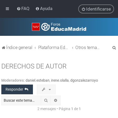
FAQ
Ayuda
Identificarse
Índice general
Plataforma Educativa EducaMadrid
Otros temas relacionados con las TIC
DERECHOS DE AUTOR
Moderadores:
daniel.esteban
,
irene.olalla
,
dgonzalezarroyo
r
Responder
Buscar
Búsqueda avanzada
2 mensajes • Página
1
de
1