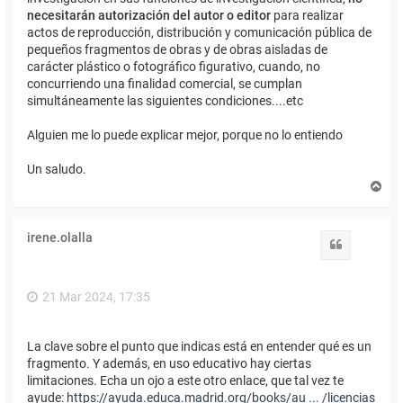
necesitarán autorización del autor o editor
para realizar
actos de reproducción, distribución y comunicación pública de
pequeños fragmentos de obras y de obras aisladas de
carácter plástico o fotográfico figurativo, cuando, no
concurriendo una finalidad comercial, se cumplan
simultáneamente las siguientes condiciones....etc
Alguien me lo puede explicar mejor, porque no lo entiendo
Un saludo.
A
r
r
i
irene.olalla
b
Citar
a
21 Mar 2024, 17:35
La clave sobre el punto que indicas está en entender qué es un
fragmento. Y además, en uso educativo hay ciertas
limitaciones. Echa un ojo a este otro enlace, que tal vez te
ayude:
https://ayuda.educa.madrid.org/books/au ... /licencias