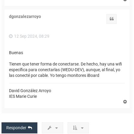
r
r
i
dgonzalezarroyo
b
Citar
a
12 Sep 2024, 08:29
Buenas
Tienen que tener forma de conectarse. De hecho, hay una wifi
específica para conectarlas (WEDU-DEV), aunque, al final, yo
las conecté por cable. Yo tengo monitores iBoard
David González Arroyo
IES Marie Curie
A
r
r
i
b
a
Responder