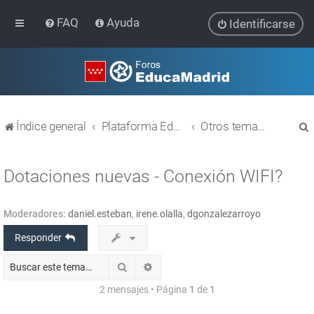
FAQ
Ayuda
Identificarse
Índice general
Plataforma Educativa EducaMadrid
Otros temas relacionados con las TIC
Dotaciones nuevas - Conexión WIFI?
Moderadores:
daniel.esteban
,
irene.olalla
,
dgonzalezarroyo
r
Responder
Buscar
Búsqueda avanzada
2 mensajes • Página
1
de
1