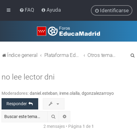
FAQ
Ayuda
Identificarse
Índice general
Plataforma Educativa EducaMadrid
Otros temas relacionados con las TIC
no lee lector dni
Moderadores:
daniel.esteban
,
irene.olalla
,
dgonzalezarroyo
r
Responder
Buscar
Búsqueda avanzada
2 mensajes • Página
1
de
1