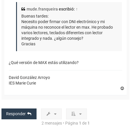
mude.franqueira
escribió:
↑
Buenas tardes:
Necesito poder firmar con DNI electrónico y mi
máquina no reconoce el lector en max. He probado
varios lectores, teclados diferentes con lector
integrado y nada. ¿algún consejo?
Gracias
¿Qué versión de MAX estás utilizando?
David González Arroyo
IES Marie Curie
A
r
r
i
b
a
Responder
2 mensajes • Página
1
de
1