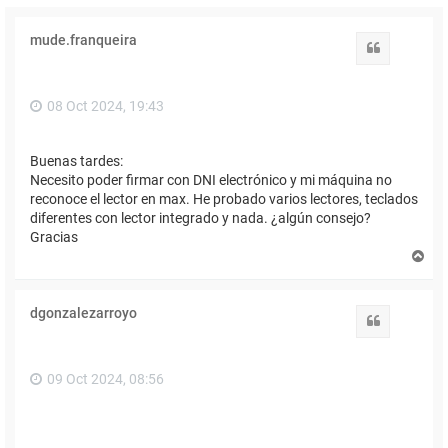
mude.franqueira
Citar
08 Oct 2024, 19:43
Buenas tardes:
Necesito poder firmar con DNI electrónico y mi máquina no
reconoce el lector en max. He probado varios lectores, teclados
diferentes con lector integrado y nada. ¿algún consejo?
Gracias
A
r
r
i
dgonzalezarroyo
b
Citar
a
09 Oct 2024, 08:56