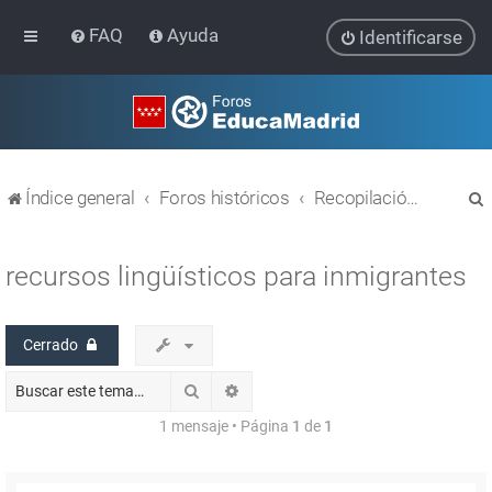
FAQ
Ayuda
Identificarse
Índice general
Foros históricos
Recopilación de hilos de foros cerrados
recursos lingüísticos para inmigrantes
Cerrado
r
Buscar
Búsqueda avanzada
1 mensaje • Página
1
de
1