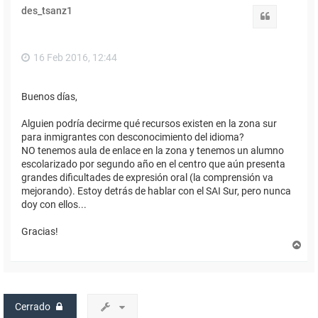
des_tsanz1
Citar
16 Feb 2016, 12:44
Buenos días,
Alguien podría decirme qué recursos existen en la zona sur
para inmigrantes con desconocimiento del idioma?
NO tenemos aula de enlace en la zona y tenemos un alumno
escolarizado por segundo año en el centro que aún presenta
grandes dificultades de expresión oral (la comprensión va
mejorando). Estoy detrás de hablar con el SAI Sur, pero nunca
doy con ellos...
Gracias!
A
r
r
i
b
a
Cerrado