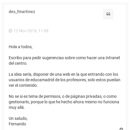
des_fmartinez
Citar
12 Nov 2019, 11:08
Hola a todos,
Escribo para pedir sugerencias sobre como hacer una Intranet
del centro.
La idea sería, disponer de una web en la que entrando con los
usuarios de educamadrid de los profesores, solo estos puedan
ver el contenido.
No se si es tema de permisos, o de páginas privadas, o como
gestionarlo, porque lo que he hecho ahora mismo no funciona
muy allá.
Un saludo,
Fernando
A