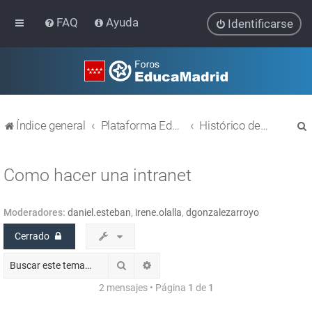
FAQ
Ayuda
Identificarse
Índice general
Plataforma Educativa EducaMadrid
Histórico de temas
Como hacer una intranet
Moderadores:
daniel.esteban
,
irene.olalla
,
dgonzalezarroyo
r
Cerrado
Buscar
Búsqueda avanzada
2 mensajes • Página
1
de
1