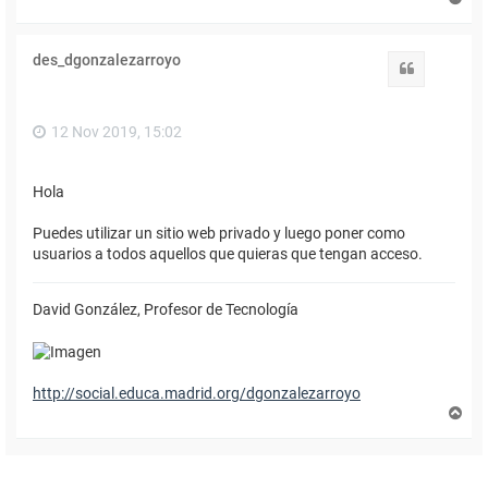
r
r
i
des_dgonzalezarroyo
b
Citar
a
12 Nov 2019, 15:02
Hola
Puedes utilizar un sitio web privado y luego poner como
usuarios a todos aquellos que quieras que tengan acceso.
David González, Profesor de Tecnología
http://social.educa.madrid.org/dgonzalezarroyo
A
r
r
i
b