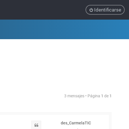
Identificarse
3 mensajes • Página
1
de
1
des_CarmelaTIC
Citar