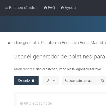
Enlaces rápidos
FAQ
Ayuda
Índice general
Plataforma Educativa EducaMadrid
usar el generador de boletines par
Moderadores:
daniel.esteban
,
irene.olalla
,
dgonzalezarroyo
Cerrado
08 Ene 2020, 15:26