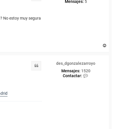
Mensajes:
5
is? No estoy muy segura
A
r
r
i
des_dgonzalezarroyo
b
Citar
a
Mensajes:
1520
C
Contactar:
o
n
t
drid
a
c
t
a
r
d
e
s