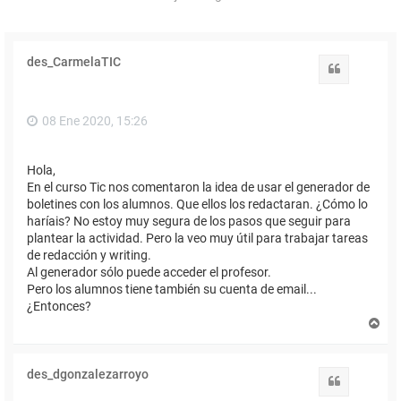
des_CarmelaTIC
Citar
08 Ene 2020, 15:26
Hola,
En el curso Tic nos comentaron la idea de usar el generador de
boletines con los alumnos. Que ellos los redactaran. ¿Cómo lo
haríais? No estoy muy segura de los pasos que seguir para
plantear la actividad. Pero la veo muy útil para trabajar tareas
de redacción y writing.
Al generador sólo puede acceder el profesor.
Pero los alumnos tiene también su cuenta de email...
¿Entonces?
A
r
r
i
des_dgonzalezarroyo
b
Citar
a