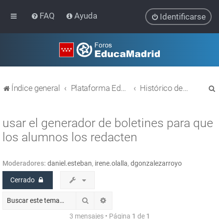
FAQ
Ayuda
Identificarse
Índice general
Plataforma Educativa EducaMadrid
Histórico de temas
usar el generador de boletines para que
los alumnos los redacten
r
Moderadores:
daniel.esteban
,
irene.olalla
,
dgonzalezarroyo
Cerrado
Buscar
Búsqueda avanzada
3 mensajes • Página
1
de
1