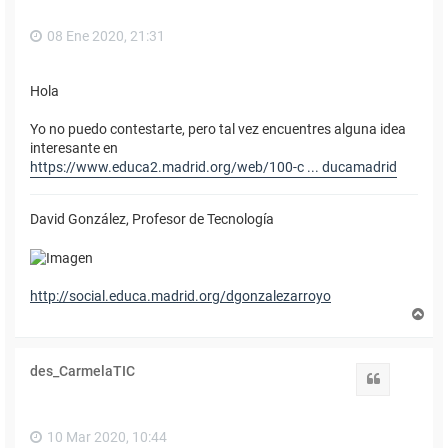
08 Ene 2020, 21:31
Hola
Yo no puedo contestarte, pero tal vez encuentres alguna idea
interesante en
https://www.educa2.madrid.org/web/100-c ... ducamadrid
David González, Profesor de Tecnología
http://social.educa.madrid.org/dgonzalezarroyo
A
r
r
i
des_CarmelaTIC
b
Citar
a
10 Mar 2020, 10:44