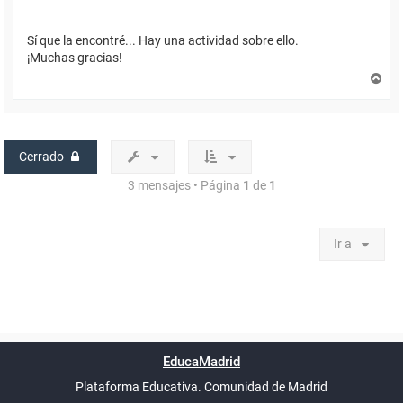
Sí que la encontré... Hay una actividad sobre ello.
¡Muchas gracias!
A
r
r
i
b
a
Cerrado
3 mensajes • Página
1
de
1
Ir a
Powered by
phpBB
™
Índice general
Todos los horarios
Privacidad
Borrar cookies
Condiciones
Contáctanos
EducaMadrid
Traducción al español por
phpBB España
-
son
UTC+02:00
Plataforma Educativa. Comunidad de Madrid
-