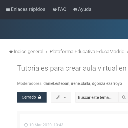
Enlaces rápidos
FAQ
Ayuda
Índice general
Plataforma Educativa EducaMadrid
Tutoriales para crear aula virtual 
Moderadores:
daniel.esteban
,
irene.olalla
,
dgonzalezarroyo
Cerrado
10 Mar 2020, 10:43