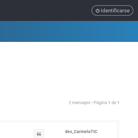
Identificarse
2 mensajes • Página
1
de
1
des_CarmelaTIC
Citar