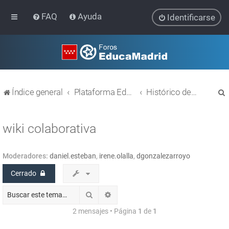
FAQ
Ayuda
Identificarse
Índice general
Plataforma Educativa EducaMadrid
Histórico de temas
wiki colaborativa
Moderadores:
daniel.esteban
,
irene.olalla
,
dgonzalezarroyo
r
Cerrado
Buscar
Búsqueda avanzada
2 mensajes • Página
1
de
1