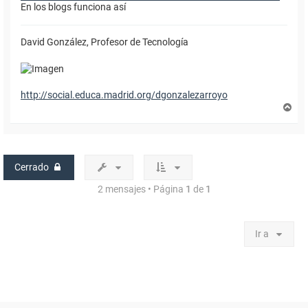
En los blogs funciona así
David González, Profesor de Tecnología
http://social.educa.madrid.org/dgonzalezarroyo
A
r
r
i
b
a
Cerrado
2 mensajes • Página
1
de
1
Ir a