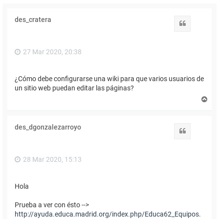
des_cratera
Citar
27 Mar 2020, 20:38
¿Cómo debe configurarse una wiki para que varios usuarios de
un sitio web puedan editar las páginas?
A
r
r
i
des_dgonzalezarroyo
b
Citar
a
28 Mar 2020, 15:13
Hola
Prueba a ver con ésto -->
http://ayuda.educa.madrid.org/index.php/Educa62_Equipos
.