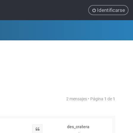
Identificarse
2 mensajes • Página
1
de
1
des_cratera
Citar