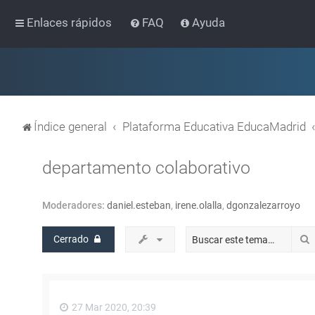
Enlaces rápidos
FAQ
Ayuda
Índice general
Plataforma Educativa EducaMadrid
departamento colaborativo
Moderadores:
daniel.esteban
,
irene.olalla
,
dgonzalezarroyo
Cerrado
27 Mar 2020, 20:39