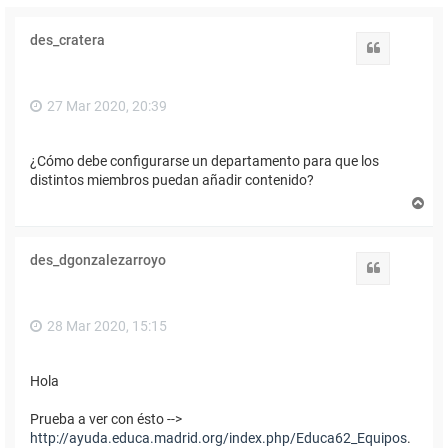
des_cratera
Citar
27 Mar 2020, 20:39
¿Cómo debe configurarse un departamento para que los
distintos miembros puedan añadir contenido?
A
r
r
i
des_dgonzalezarroyo
b
Citar
a
28 Mar 2020, 15:15
Hola
Prueba a ver con ésto -->
http://ayuda.educa.madrid.org/index.php/Educa62_Equipos
.