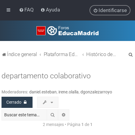
FAQ
Ayuda
Identificarse
Índice general
Plataforma Educativa EducaMadrid
Histórico de temas
departamento colaborativo
Moderadores:
daniel.esteban
,
irene.olalla
,
dgonzalezarroyo
r
Cerrado
Buscar
Búsqueda avanzada
2 mensajes • Página
1
de
1