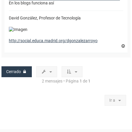
En los blogs funciona así
David González, Profesor de Tecnología
http://social.educa.madrid.org/dgonzalezarroyo
A
r
r
i
b
a
Cerrado
2 mensajes • Página
1
de
1
Ir a