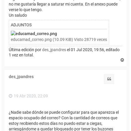
no me gustaría llegar a saturar mi cuenta. En el anexo puede
verse lo que tengo.
Un saludo
ADJUNTOS
educamad_correo.png (10.09 KiB) Visto 28719 veces
Última edición por
des_jpandres
el 01 Jul 2020, 19:56, editado
1 vez en total.
A
r
r
i
des_jpandres
b
Citar
a
19 Abr 2020, 22:09
¿Nadie sabe dónde se puede configurar para que aparezca el
espacio ocupado del correo? Con la cantidad de correos que
estoy recibiendo estos días no puedo estar a ciegas,
arriesgándome a quedar bloqueado por tener los buzones