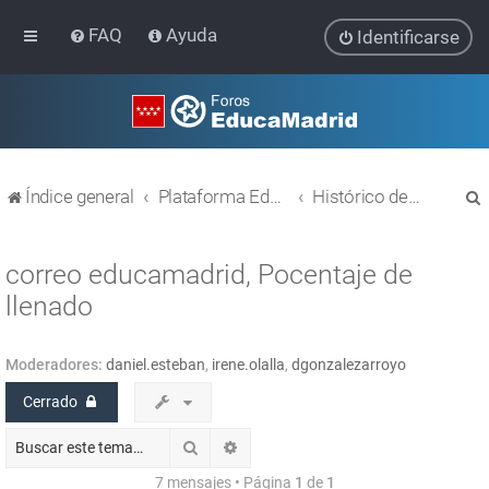
FAQ
Ayuda
Identificarse
Índice general
Plataforma Educativa EducaMadrid
Histórico de temas
correo educamadrid, Pocentaje de
llenado
r
Moderadores:
daniel.esteban
,
irene.olalla
,
dgonzalezarroyo
Cerrado
Buscar
Búsqueda avanzada
7 mensajes • Página
1
de
1