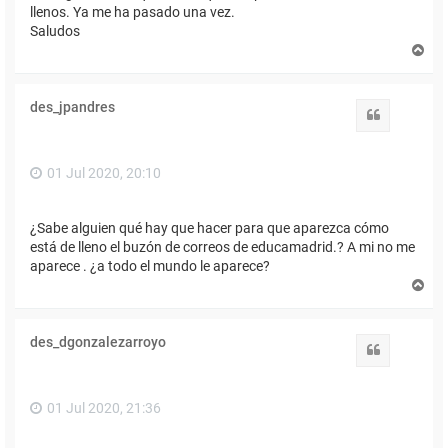
llenos. Ya me ha pasado una vez.
Saludos
A
r
r
i
des_jpandres
b
Citar
a
01 Jul 2020, 20:10
¿Sabe alguien qué hay que hacer para que aparezca cómo
está de lleno el buzón de correos de educamadrid.? A mi no me
aparece . ¿a todo el mundo le aparece?
A
r
r
i
des_dgonzalezarroyo
b
Citar
a
01 Jul 2020, 21:36