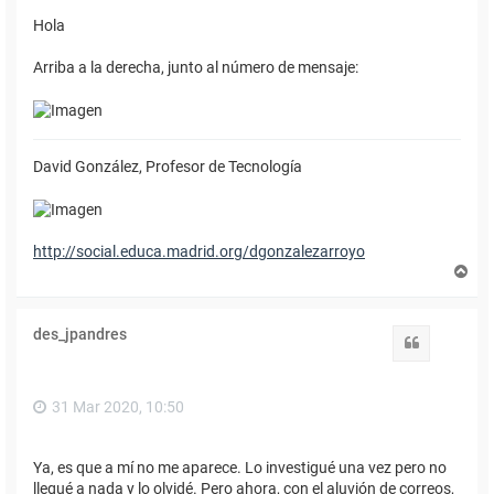
Hola
Arriba a la derecha, junto al número de mensaje:
David González, Profesor de Tecnología
http://social.educa.madrid.org/dgonzalezarroyo
A
r
r
i
des_jpandres
b
Citar
a
31 Mar 2020, 10:50
Ya, es que a mí no me aparece. Lo investigué una vez pero no
llegué a nada y lo olvidé. Pero ahora, con el aluvión de correos,