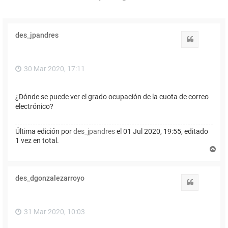
des_jpandres
Citar
30 Mar 2020, 17:11
¿Dónde se puede ver el grado ocupación de la cuota de correo
electrónico?
Última edición por
des_jpandres
el 01 Jul 2020, 19:55, editado
1 vez en total.
A
r
r
i
des_dgonzalezarroyo
b
Citar
a
31 Mar 2020, 10:03