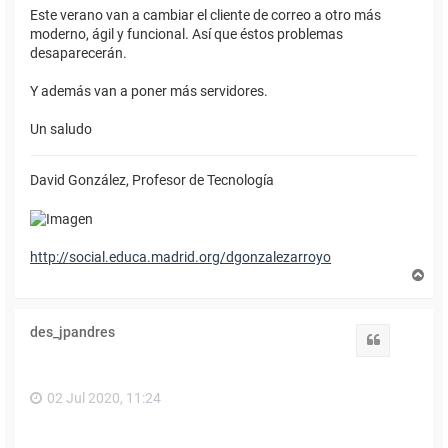
Este verano van a cambiar el cliente de correo a otro más
moderno, ágil y funcional. Así que éstos problemas
desaparecerán.
Y además van a poner más servidores.
Un saludo
David González, Profesor de Tecnología
http://social.educa.madrid.org/dgonzalezarroyo
A
r
r
i
des_jpandres
b
Citar
a
02 Jul 2020, 11:24