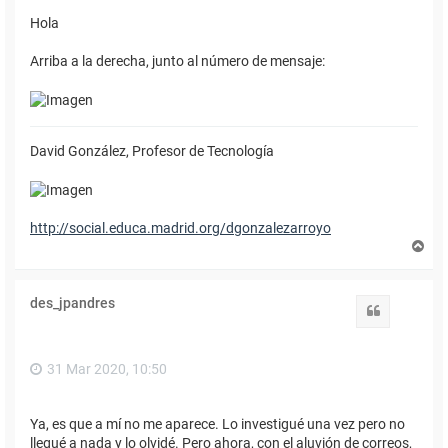
Hola
Arriba a la derecha, junto al número de mensaje:
David González, Profesor de Tecnología
http://social.educa.madrid.org/dgonzalezarroyo
A
r
r
i
des_jpandres
b
Citar
a
31 Mar 2020, 10:50
Ya, es que a mí no me aparece. Lo investigué una vez pero no
llegué a nada y lo olvidé. Pero ahora, con el aluvión de correos,