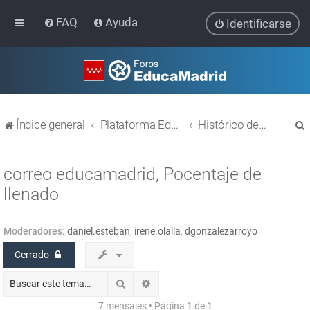
FAQ
Ayuda
Identificarse
Índice general
Plataforma Educativa EducaMadrid
Histórico de temas
correo educamadrid, Pocentaje de
llenado
r
Moderadores:
daniel.esteban
,
irene.olalla
,
dgonzalezarroyo
Cerrado
Buscar
Búsqueda avanzada
7 mensajes • Página
1
de
1