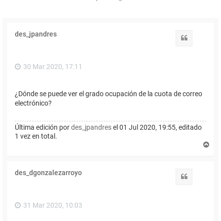
des_jpandres
Citar
30 Mar 2020, 17:11
¿Dónde se puede ver el grado ocupación de la cuota de correo
electrónico?
Última edición por
des_jpandres
el 01 Jul 2020, 19:55, editado
1 vez en total.
A
r
r
i
des_dgonzalezarroyo
b
Citar
a
31 Mar 2020, 10:03