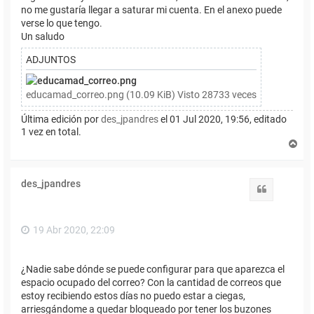
no me gustaría llegar a saturar mi cuenta. En el anexo puede
verse lo que tengo.
Un saludo
ADJUNTOS
educamad_correo.png (10.09 KiB) Visto 28733 veces
Última edición por
des_jpandres
el 01 Jul 2020, 19:56, editado
1 vez en total.
A
r
r
i
des_jpandres
b
Citar
a
19 Abr 2020, 22:09
¿Nadie sabe dónde se puede configurar para que aparezca el
espacio ocupado del correo? Con la cantidad de correos que
estoy recibiendo estos días no puedo estar a ciegas,
arriesgándome a quedar bloqueado por tener los buzones