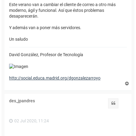
Este verano van a cambiar el cliente de correo a otro más
moderno, ágil y funcional. Así que éstos problemas
desaparecerán.
Y además van a poner más servidores.
Un saludo
David González, Profesor de Tecnología
http://social.educa.madrid.org/dgonzalezarroyo
A
r
r
i
des_jpandres
b
Citar
a
02 Jul 2020, 11:24