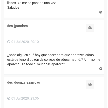
llenos. Ya me ha pasado una vez.
Saludos
A
r
r
i
des_jpandres
b
Citar
a
01 Jul 2020, 20:10
¿Sabe alguien qué hay que hacer para que aparezca cómo
está de lleno el buzón de correos de educamadrid.? A mi no me
aparece . ¿a todo el mundo le aparece?
A
r
r
i
des_dgonzalezarroyo
b
Citar
a
01 Jul 2020, 21:36