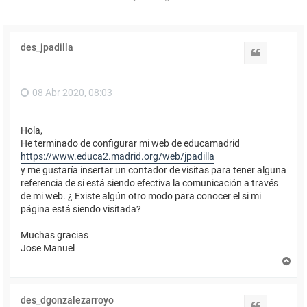
des_jpadilla
Citar
08 Abr 2020, 08:03
Hola,
He terminado de configurar mi web de educamadrid
https://www.educa2.madrid.org/web/jpadilla
y me gustaría insertar un contador de visitas para tener alguna
referencia de si está siendo efectiva la comunicación a través
de mi web. ¿ Existe algún otro modo para conocer el si mi
página está siendo visitada?
Muchas gracias
Jose Manuel
A
r
r
i
des_dgonzalezarroyo
b
Citar