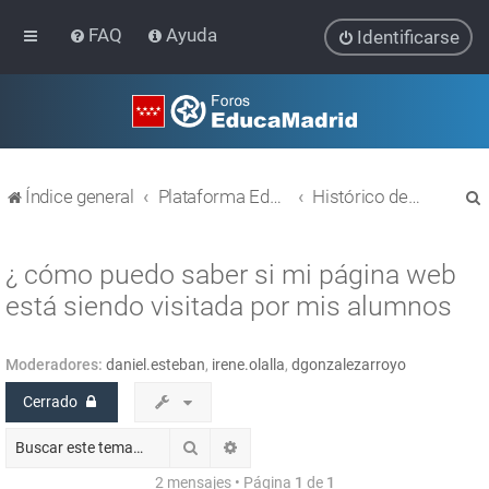
FAQ
Ayuda
Identificarse
Índice general
Plataforma Educativa EducaMadrid
Histórico de temas
¿ cómo puedo saber si mi página web
está siendo visitada por mis alumnos
r
Moderadores:
daniel.esteban
,
irene.olalla
,
dgonzalezarroyo
Cerrado
Buscar
Búsqueda avanzada
2 mensajes • Página
1
de
1