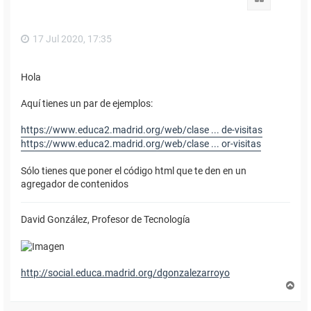
a
17 Jul 2020, 17:35
Hola
Aquí tienes un par de ejemplos:
https://www.educa2.madrid.org/web/clase ... de-visitas
https://www.educa2.madrid.org/web/clase ... or-visitas
Sólo tienes que poner el código html que te den en un
agregador de contenidos
David González, Profesor de Tecnología
http://social.educa.madrid.org/dgonzalezarroyo
A
r
r