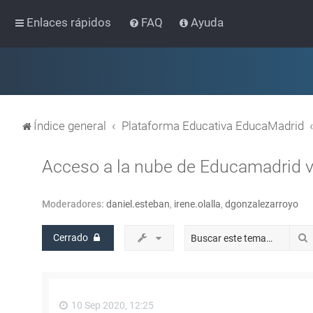
Enlaces rápidos
FAQ
Ayuda
Índice general
Plataforma Educativa EducaMadrid
Acceso a la nube de Educamadrid vi
Moderadores:
daniel.esteban
,
irene.olalla
,
dgonzalezarroyo
Cerrado
10 Sep 2020, 12:25