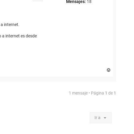
Mensajes:
18
a internet.
 a internet es desde
A
r
r
i
b
1 mensaje • Página
1
de
1
a
Ir a