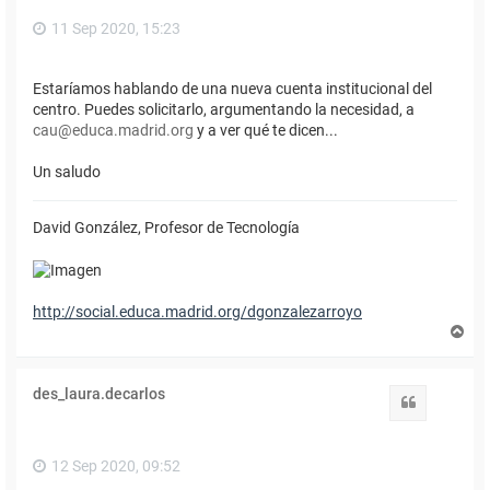
11 Sep 2020, 15:23
Estaríamos hablando de una nueva cuenta institucional del
centro. Puedes solicitarlo, argumentando la necesidad, a
cau@educa.madrid.org
y a ver qué te dicen...
Un saludo
David González, Profesor de Tecnología
http://social.educa.madrid.org/dgonzalezarroyo
A
r
r
i
des_laura.decarlos
b
Citar
a
12 Sep 2020, 09:52