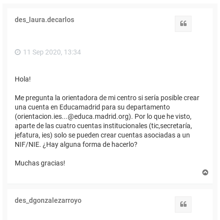
des_laura.decarlos
Citar
11 Sep 2020, 13:34
Hola!
Me pregunta la orientadora de mi centro si sería posible crear
una cuenta en Educamadrid para su departamento
(orientacion.ies...@educa.madrid.org). Por lo que he visto,
aparte de las cuatro cuentas institucionales (tic,secretaría,
jefatura, ies) solo se pueden crear cuentas asociadas a un
NIF/NIE. ¿Hay alguna forma de hacerlo?
Muchas gracias!
A
r
r
i
des_dgonzalezarroyo
b
Citar
a