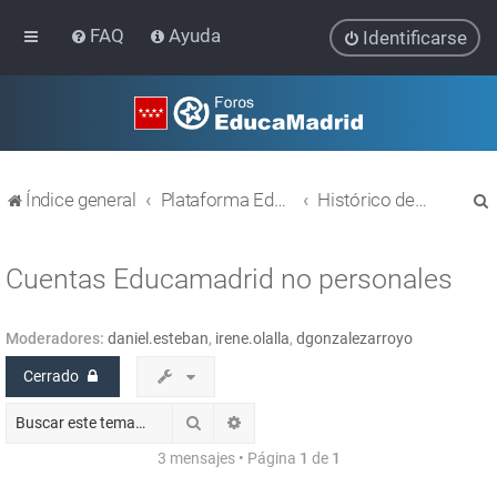
FAQ
Ayuda
Identificarse
Índice general
Plataforma Educativa EducaMadrid
Histórico de temas
Cuentas Educamadrid no personales
Moderadores:
daniel.esteban
,
irene.olalla
,
dgonzalezarroyo
r
Cerrado
Buscar
Búsqueda avanzada
3 mensajes • Página
1
de
1