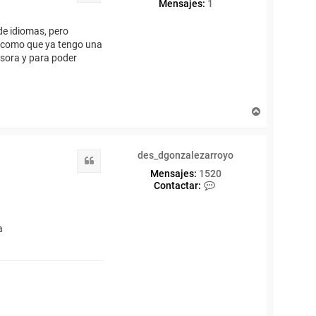
Mensajes:
1
de idiomas, pero
ce como que ya tengo una
esora y para poder
A
r
r
i
des_dgonzalezarroyo
b
Citar
a
Mensajes:
1520
C
Contactar:
o
n
t
a
a
c
t
a
r
d
e
s