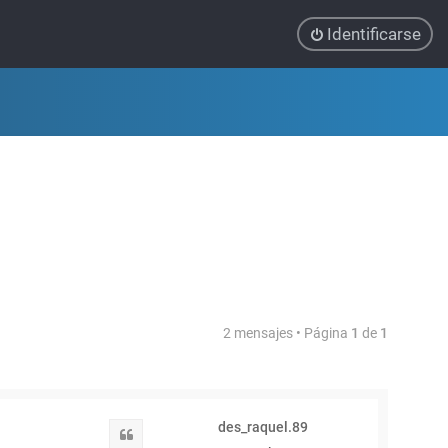
Identificarse
2 mensajes • Página
1
de
1
des_raquel.89
Citar