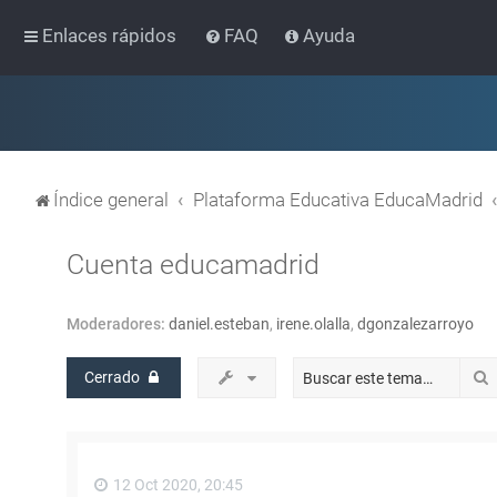
Enlaces rápidos
FAQ
Ayuda
Índice general
Plataforma Educativa EducaMadrid
Cuenta educamadrid
Moderadores:
daniel.esteban
,
irene.olalla
,
dgonzalezarroyo
Cerrado
12 Oct 2020, 20:45