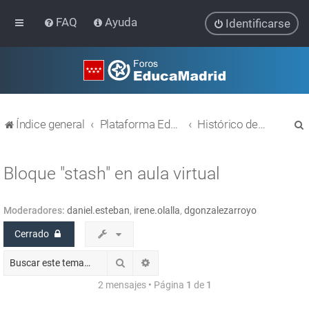
FAQ
Ayuda
Identificarse
Índice general
Plataforma Educativa EducaMadrid
Histórico de temas
Bloque "stash" en aula virtual
Moderadores:
daniel.esteban
,
irene.olalla
,
dgonzalezarroyo
r
Cerrado
Buscar
Búsqueda avanzada
2 mensajes • Página
1
de
1