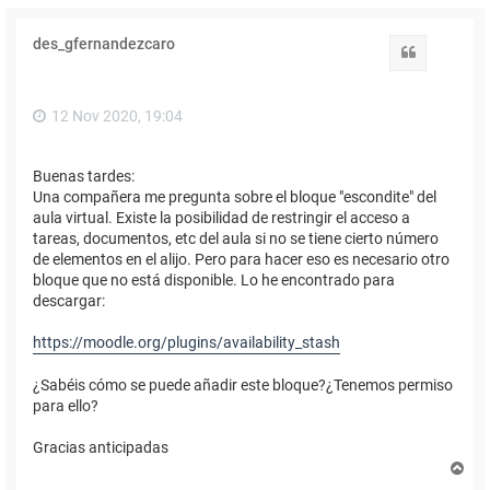
des_gfernandezcaro
Citar
12 Nov 2020, 19:04
Buenas tardes:
Una compañera me pregunta sobre el bloque "escondite" del
aula virtual. Existe la posibilidad de restringir el acceso a
tareas, documentos, etc del aula si no se tiene cierto número
de elementos en el alijo. Pero para hacer eso es necesario otro
bloque que no está disponible. Lo he encontrado para
descargar:
https://moodle.org/plugins/availability_stash
¿Sabéis cómo se puede añadir este bloque?¿Tenemos permiso
para ello?
Gracias anticipadas
A
r