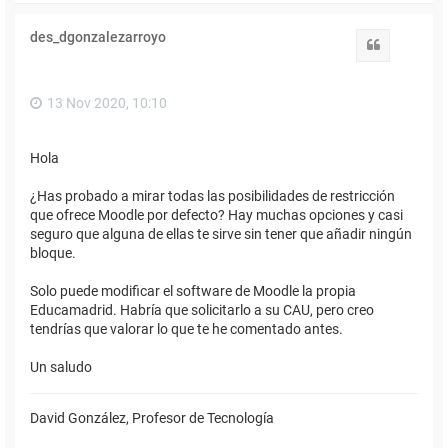
r
i
des_dgonzalezarroyo
b
Citar
a
13 Nov 2020, 10:10
Hola
¿Has probado a mirar todas las posibilidades de restricción
que ofrece Moodle por defecto? Hay muchas opciones y casi
seguro que alguna de ellas te sirve sin tener que añadir ningún
bloque.
Solo puede modificar el software de Moodle la propia
Educamadrid. Habría que solicitarlo a su CAU, pero creo
tendrías que valorar lo que te he comentado antes.
Un saludo
David González, Profesor de Tecnología