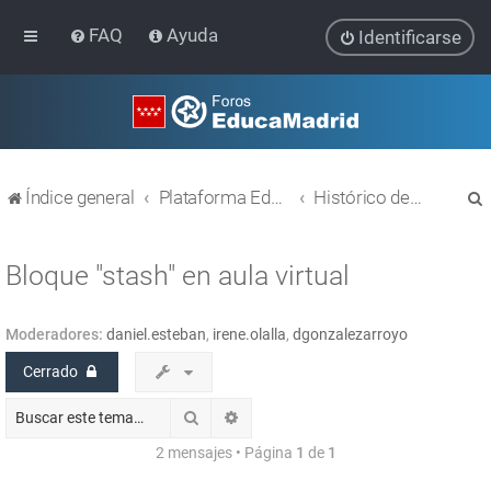
FAQ
Ayuda
Identificarse
Índice general
Plataforma Educativa EducaMadrid
Histórico de temas
Bloque "stash" en aula virtual
Moderadores:
daniel.esteban
,
irene.olalla
,
dgonzalezarroyo
r
Cerrado
Buscar
Búsqueda avanzada
2 mensajes • Página
1
de
1