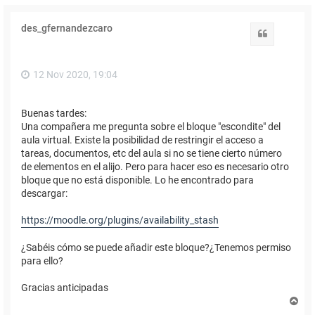
des_gfernandezcaro
Citar
12 Nov 2020, 19:04
Buenas tardes:
Una compañera me pregunta sobre el bloque "escondite" del
aula virtual. Existe la posibilidad de restringir el acceso a
tareas, documentos, etc del aula si no se tiene cierto número
de elementos en el alijo. Pero para hacer eso es necesario otro
bloque que no está disponible. Lo he encontrado para
descargar:
https://moodle.org/plugins/availability_stash
¿Sabéis cómo se puede añadir este bloque?¿Tenemos permiso
para ello?
Gracias anticipadas
A
r