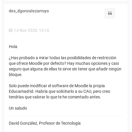
r
i
des_dgonzalezarroyo
b
Citar
a
13 Nov 2020, 10:10
Hola
¿Has probado a mirar todas las posibilidades de restricción
que ofrece Moodle por defecto? Hay muchas opciones y casi
seguro que alguna de ellas te sirve sin tener que añadir ningún
bloque.
Solo puede modificar el software de Moodle la propia
Educamadrid. Habría que solicitarlo a su CAU, pero creo
tendrías que valorar lo que te he comentado antes.
Un saludo
David González, Profesor de Tecnología