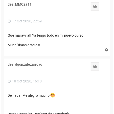
i
des_MMC2911
b
Citar
a
17 Oct 2020, 22:59
Qué maravilla!! Ya tengo todo en mi nuevo curso!
Muchísimas gracias!
A
r
r
i
des_dgonzalezarroyo
b
Citar
a
18 Oct 2020, 16:18
De nada. Me alegro mucho
David González, Profesor de Tecnología