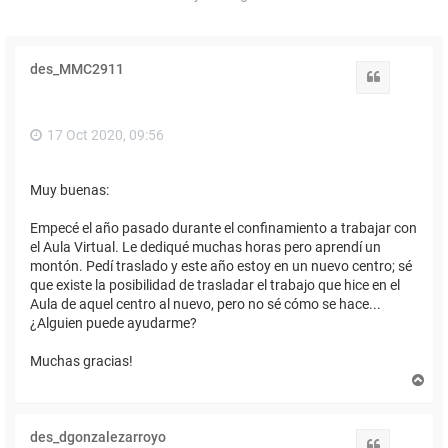
des_MMC2911
Citar
17 Oct 2020, 09:56
Muy buenas:
Empecé el año pasado durante el confinamiento a trabajar con
el Aula Virtual. Le dediqué muchas horas pero aprendí un
montón. Pedí traslado y este año estoy en un nuevo centro; sé
que existe la posibilidad de trasladar el trabajo que hice en el
Aula de aquel centro al nuevo, pero no sé cómo se hace...
¿Alguien puede ayudarme?
Muchas gracias!
A
r
r
i
des_dgonzalezarroyo
b
Citar