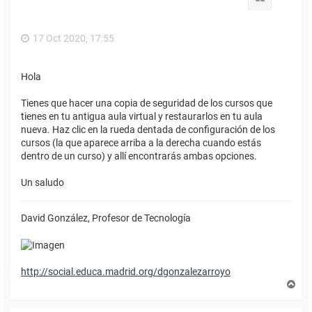
a
17 Oct 2020, 17:55
Hola
Tienes que hacer una copia de seguridad de los cursos que
tienes en tu antigua aula virtual y restaurarlos en tu aula
nueva. Haz clic en la rueda dentada de configuración de los
cursos (la que aparece arriba a la derecha cuando estás
dentro de un curso) y allí encontrarás ambas opciones.
Un saludo
David González, Profesor de Tecnología
http://social.educa.madrid.org/dgonzalezarroyo
A
r
r