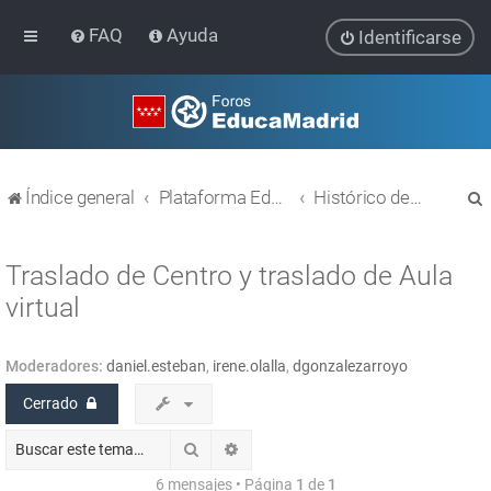
FAQ
Ayuda
Identificarse
Índice general
Plataforma Educativa EducaMadrid
Histórico de temas
Traslado de Centro y traslado de Aula
virtual
r
Moderadores:
daniel.esteban
,
irene.olalla
,
dgonzalezarroyo
Cerrado
Buscar
Búsqueda avanzada
6 mensajes • Página
1
de
1