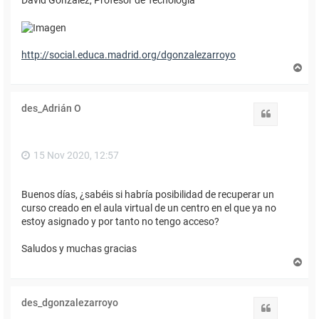
http://social.educa.madrid.org/dgonzalezarroyo
A
r
r
i
des_Adrián O
b
Citar
a
15 Nov 2020, 12:57
Buenos días, ¿sabéis si habría posibilidad de recuperar un
curso creado en el aula virtual de un centro en el que ya no
estoy asignado y por tanto no tengo acceso?
Saludos y muchas gracias
A
r
r
i
des_dgonzalezarroyo
b
Citar
a