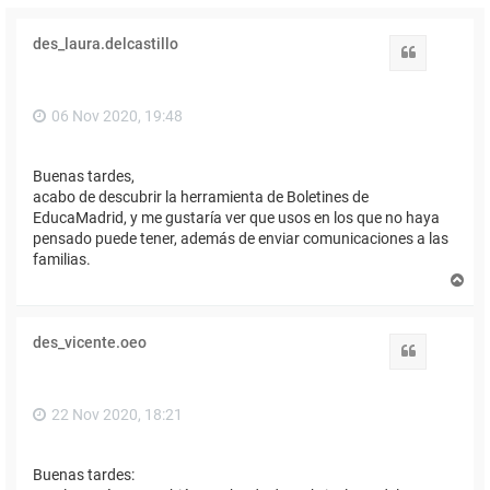
des_laura.delcastillo
Citar
06 Nov 2020, 19:48
Buenas tardes,
acabo de descubrir la herramienta de Boletines de
EducaMadrid, y me gustaría ver que usos en los que no haya
pensado puede tener, además de enviar comunicaciones a las
familias.
A
r
r
i
des_vicente.oeo
b
Citar
a
22 Nov 2020, 18:21
Buenas tardes: