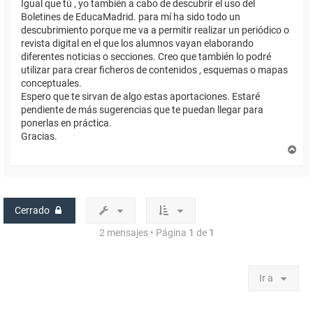
Igual que tú , yo también a cabo de descubrir el uso del
Boletines de EducaMadrid. para mí ha sido todo un
descubrimiento porque me va a permitir realizar un periódico o
revista digital en el que los alumnos vayan elaborando
diferentes noticias o secciones. Creo que también lo podré
utilizar para crear ficheros de contenidos , esquemas o mapas
conceptuales.
Espero que te sirvan de algo estas aportaciones. Estaré
pendiente de más sugerencias que te puedan llegar para
ponerlas en práctica.
Gracias.
A
r
r
i
b
a
Cerrado
2 mensajes • Página
1
de
1
Ir a