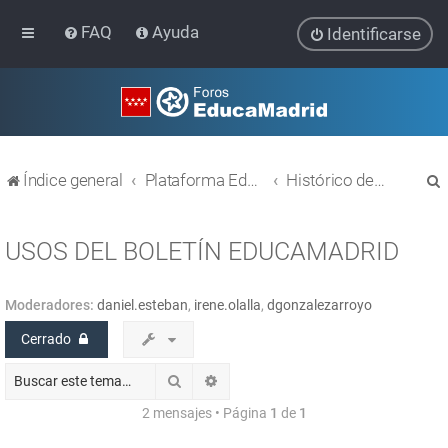
FAQ
Ayuda
Identificarse
Índice general
Plataforma Educativa EducaMadrid
Histórico de temas
USOS DEL BOLETÍN EDUCAMADRID
Moderadores:
daniel.esteban
,
irene.olalla
,
dgonzalezarroyo
r
Cerrado
Buscar
Búsqueda avanzada
2 mensajes • Página
1
de
1