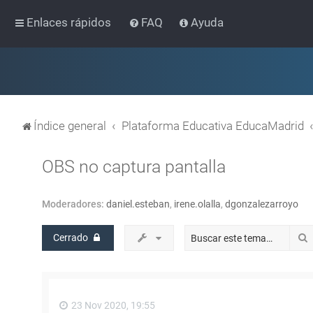
Enlaces rápidos
FAQ
Ayuda
Índice general
Plataforma Educativa EducaMadrid
OBS no captura pantalla
Moderadores:
daniel.esteban
,
irene.olalla
,
dgonzalezarroyo
Cerrado
23 Nov 2020, 19:55