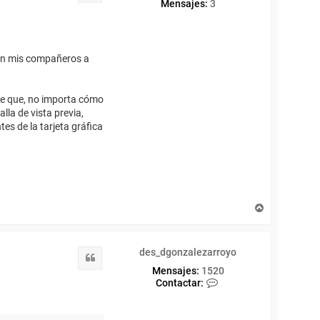
Mensajes:
3
ean mis compañeros a
re que, no importa cómo
lla de vista previa,
es de la tarjeta gráfica
A
r
r
i
des_dgonzalezarroyo
b
Citar
a
Mensajes:
1520
C
Contactar:
o
n
t