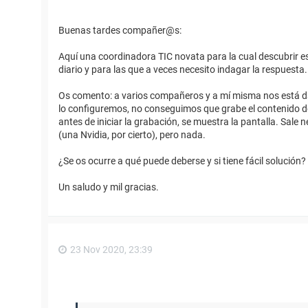
Buenas tardes compañer@s:
Aquí una coordinadora TIC novata para la cual descubrir e
diario y para las que a veces necesito indagar la respuesta.
Os comento: a varios compañeros y a mí misma nos está d
lo configuremos, no conseguimos que grabe el contenido de l
antes de iniciar la grabación, se muestra la pantalla. Sale
(una Nvidia, por cierto), pero nada.
¿Se os ocurre a qué puede deberse y si tiene fácil solución?
Un saludo y mil gracias.
23 Nov 2020, 23:39