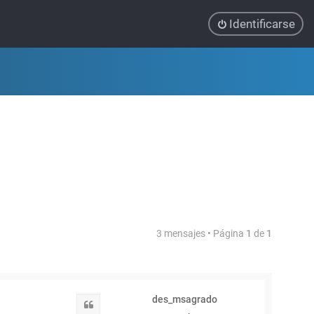
Identificarse
3 mensajes • Página
1
de
1
des_msagrado
Citar