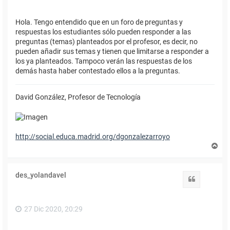
Hola. Tengo entendido que en un foro de preguntas y
respuestas los estudiantes sólo pueden responder a las
preguntas (temas) planteados por el profesor, es decir, no
pueden añadir sus temas y tienen que limitarse a responder a
los ya planteados. Tampoco verán las respuestas de los
demás hasta haber contestado ellos a la preguntas.
David González, Profesor de Tecnología
http://social.educa.madrid.org/dgonzalezarroyo
A
r
r
i
des_yolandavel
b
Citar
a
27 Dic 2020, 20:29