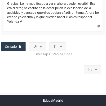
Gracias. Lo he modificado a ver si ahora pueden escribir. Ese
era el error, he escrito en la descripción la explicación de la
actividad y pensaba que ellos podían añadir un tema. Ahora he
creado yo el tema y lo que pueden hacer ellos es responder.
Yolanda V.
A
r
r
i
b
a
Cerrado
3 mensajes • Página
1
de
1
Ir a
Powered by
phpBB
™
Índice general
Todos los horarios
Privacidad
Borrar cookies
Condiciones
Contáctanos
EducaMadrid
Traducción al español por
phpBB España
-