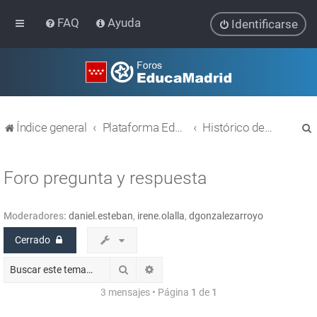
FAQ
Ayuda
Identificarse
Índice general
Plataforma Educativa EducaMadrid
Histórico de temas
Foro pregunta y respuesta
Moderadores:
daniel.esteban
,
irene.olalla
,
dgonzalezarroyo
r
Cerrado
Buscar
Búsqueda avanzada
3 mensajes • Página
1
de
1