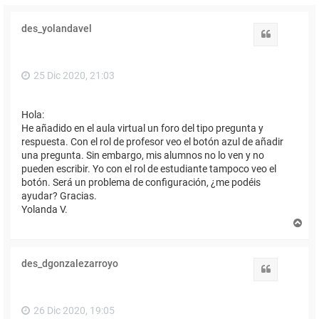
des_yolandavel
Citar
25 Dic 2020, 21:03
Hola:
He añadido en el aula virtual un foro del tipo pregunta y
respuesta. Con el rol de profesor veo el botón azul de añadir
una pregunta. Sin embargo, mis alumnos no lo ven y no
pueden escribir. Yo con el rol de estudiante tampoco veo el
botón. Será un problema de configuración, ¿me podéis
ayudar? Gracias.
Yolanda V.
A
r
r
i
des_dgonzalezarroyo
b
Citar
a
26 Dic 2020, 19:05